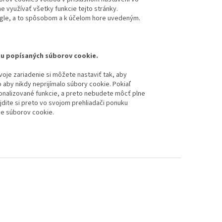
e využívať všetky funkcie tejto stránky.
ogle, a to spôsobom a k účelom hore uvedeným.
tu popísaných súborov cookie.
je zariadenie si môžete nastaviť tak, aby
 aby nikdy neprijímalo súbory cookie. Pokiaľ
nalizované funkcie, a preto nebudete môcť plne
jdite si preto vo svojom prehliadači ponuku
ie súborov cookie.