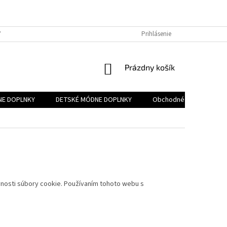
Y OSOBNÝCH ÚDAJOV
FORMULÁR PRE ODSTÚPENIE OD ZMLUVY
Prihlásenie
ZÁK
NÁKUPNÝ
Prázdny košík
KOŠÍK
NE DOPLNKY
DETSKÉ MÓDNE DOPLNKY
Obchodné podmienky
vnosti súbory cookie. Používaním tohoto webu s