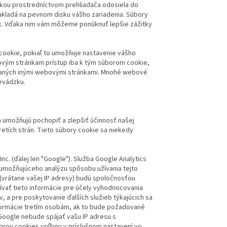
nkou prostredníctvom prehliadača odosiela do
ukladá na pevnom disku vášho zariadenia. Súbory
ok. Vďaka nim vám môžeme ponúknuť lepšie zážitky
cookie, pokiaľ to umožňuje nastavenie vášho
ovým stránkam prístup iba k tým súborom cookie,
oslaných inými webovými stránkami. Mnohé webové
revádzku.
 umožňujú pochopiť a zlepšiť účinnosť našej
etích strán. Tieto súbory cookie sa niekedy
c. (ďalej len "Google"). Služba Google Analytics
 umožňujúceho analýzu spôsobu užívania tejto
 (vrátane vašej IP adresy) budú spoločnosťou
vať tieto informácie pre účely vyhodnocovania
v, a pre poskytovanie ďalších služieb týkajúcich sa
informácie tretím osobám, ak to bude požadované
Google nebude spájať vašu IP adresu s
orov cookies voľbou v príslušnom nastavení vo