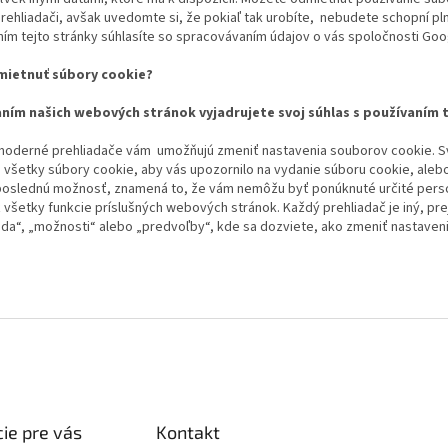
ehliadači, avšak uvedomte si, že pokiaľ tak urobíte, nebudete schopní pln
ním tejto stránky súhlasíte so spracovávaním údajov o vás spoločnosti Go
mietnuť súbory cookie?
ním našich webových stránok vyjadrujete svoj súhlas s používaním 
moderné prehliadače vám umožňujú zmeniť nastavenia souborov cookie. Svo
o všetky súbory cookie, aby vás upozornilo na vydanie súboru cookie, alebo
 poslednú možnosť, znamená to, že vám nemôžu byť ponúknuté určité perso
 všetky funkcie príslušných webových stránok. Každý prehliadač je iný, pre
da“, „možnosti“ alebo „predvoľby“, kde sa dozviete, ako zmeniť nastaven
ie pre vás
Kontakt