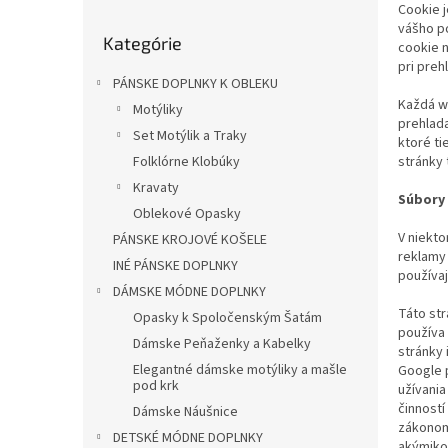
Cookie j
l
Preskočiť
vášho po
Kategórie
kategórie
cookie 
pri preh
PÁNSKE DOPLNKY K OBLEKU
Každá w
Motýliky
prehlad
Set Motýlik a Traky
ktoré t
stránky 
Folklórne Klobúky
Kravaty
Súbory 
Oblekové Opasky
V niekto
PÁNSKE KROJOVÉ KOŠELE
reklamy 
INÉ PÁNSKE DOPLNKY
používaj
DÁMSKE MÓDNE DOPLNKY
Táto str
Opasky k Spoločenským Šatám
používa
Dámske Peňaženky a Kabelky
stránky 
Elegantné dámske motýliky a mašle
Google 
pod krk
užívania
činností
Dámske Náušnice
zákonom
DETSKÉ MÓDNE DOPLNKY
akýmikoľ