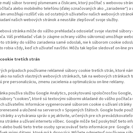
e malý súbor tvorený písmenami a číslicami, ktorý počítač s webovou strá
čítača alebo mobilného telefónu (ďalej označovaných ako „zariadenie“) a 
nám umožňujú rozlíšiť vás od ostatných užívateľov našich webových strán
liadaní našich webových stránok a neustále zlepšovať svoje služby.
ebová stránka môže do vášho prehliadača odosielať svoje vlastné súbory 
ača. Váš prehliadač však (v záujme ochrany vášho súkromia) umožňuje web
ieto stránky do vášho zariadenia samé odoslali, nie k súborom cookie od
to robia vždy, keď ich užívateľ navštívi. Môžu tak lepšie sledovať on-line p
cookie tretích strán
rých prípadoch používame reklamné súbory cookie tretích strán, ktoré nám
ako na našich vlastných webových stránkach, tak na webových stránkach tr
ú pre personalizáciu, zmenu zacielenia a optimalizáciu on-line reklamy.
ánka používa službu Google Analytics, poskytovanú spoločnosťou Google, In
 súbory "cookies", ktoré sú textovými súbormi ukladané do vášho počítača
ich užívateľmi. Informácie vygenerované súborom cookie o užívaní stránky
prenesené a uložené na serveroch v Spojených štátoch. Google bude použí
 stránky a vytvárania správ o jej aktivite, určených pre ich prevádzkovateľo
 na stránke a užívaní internetu vôbec. Google môže tiež poskytnúť tieto 
 alebo budú tieto tretie osoby spracovávať tieto informácie pre Google. 
vek inými dátami, ktoré má k dispozícii. Môžete odmietnuť používanie súb