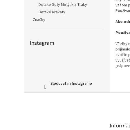
Detské Sety Motýlik a Traky
vašom pr
Používa
Detské Kravaty
Značky
Ako od
Používa
Instagram
Všetky 
prijímal
zvolíte
využívať
„nápove
Sledovať na Instagrame
Z
á
p
ä
t
Informác
i