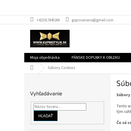
Prejsť
+421917845266
gapovaivana@gmail.com
na
obsah
Moja objednávka
PÁNSKE DOPLNKY K OBLEKU
Domov
Súbory Cookies
B
Súb
o
č
Vyhľadávanie
Súbory
n
ý
Tento we
p
tým súhl
a
HĽADAŤ
n
Čo sú c
e