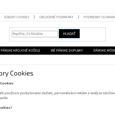
SÚBORY COOKIES
OBCHODNÉ PODMIENKY
PODMIENKY OCHRAN
HĽADAŤ
PÁNSKE KROJOVÉ KOŠELE
INÉ PÁNSKE DOPLNKY
DÁMSKE MÓD
ory Cookies
 Cookies
b používa k poskytovaniu služieb, personalizácii reklám a analýze návšte
asíte.
ookies?