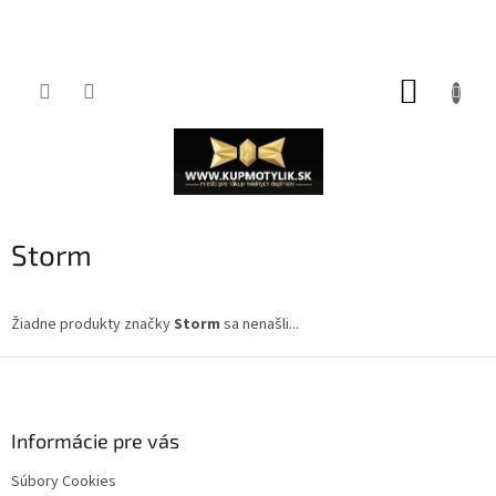
Prejsť
NÁKUP
na
obsah
KOŠÍK
Storm
Žiadne produkty značky
Storm
sa nenašli...
Z
á
p
ä
Informácie pre vás
t
Súbory Cookies
i