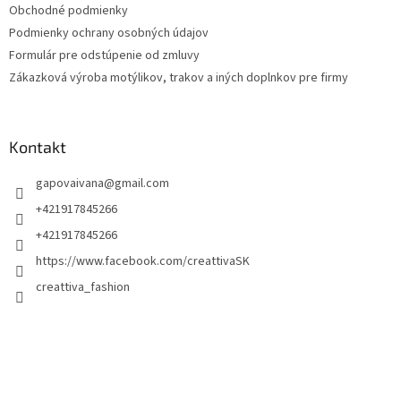
Obchodné podmienky
e
Podmienky ochrany osobných údajov
Formulár pre odstúpenie od zmluvy
Zákazková výroba motýlikov, trakov a iných doplnkov pre firmy
Kontakt
gapovaivana
@
gmail.com
+421917845266
+421917845266
https://www.facebook.com/creattivaSK
creattiva_fashion