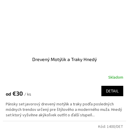
Drevený Motýlik a Traky Hnedý
Skladom
DETAIL
€30
od
/ ks
Pánsky set javorový drevený motýlik a traky podľa posledných
módnych trendov určený pre štýlového a moderrného muža. Hnedý
set ktorý vyšvihne akýkoľvek outfit o ďalší stupeň...
Kód:
1400/DET