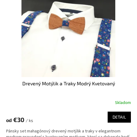
u
i
k
s
t
p
o
r
v
o
d
u
k
t
o
v
Drevený Motýlik a Traky Modrý Kvetovaný
Skladom
DETAIL
€30
od
/ ks
Pánsky set mahagónový drevený motýlik a traky v elegantnom