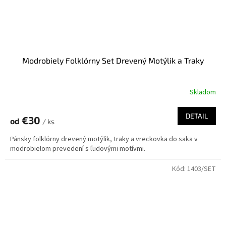
Modrobiely Folklórny Set Drevený Motýlik a Traky
Skladom
DETAIL
€30
od
/ ks
Pánsky folklórny drevený motýlik, traky a vreckovka do saka v
modrobielom prevedení s ľudovými motívmi.
Kód:
1403/SET