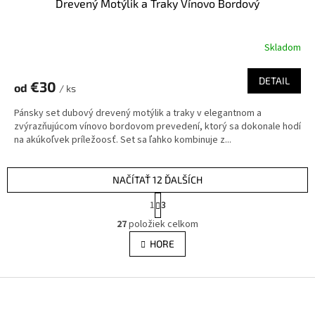
Drevený Motýlik a Traky Vínovo Bordový
Skladom
DETAIL
€30
od
/ ks
Pánsky set dubový drevený motýlik a traky v elegantnom a
zvýrazňujúcom vínovo bordovom prevedení, ktorý sa dokonale hodí
na akúkoľvek príležoosť. Set sa ľahko kombinuje z...
NAČÍTAŤ 12 ĎALŠÍCH
S
1
3
t
O
r
27
položiek celkom
v
á
l
HORE
n
á
k
d
o
v
Z
a
a
c
á
n
i