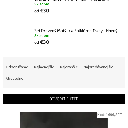
Skladom
€30
od
Set Drevený Motýlik a Folklórne Traky - Hnedý
Skladom
€30
od
R
a
Odporúčame
Najlacnejšie
Najdrahšie
Najpredávanejšie
d
e
Abecedne
n
i
e
OTVORIŤ FILTER
p
r
V
Kód:
1696/SET
o
ý
d
p