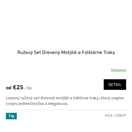
Ružový Set Drevený Motýlik a Folklórne Traky
Skladom
DETAIL
€25
od
/ ks
Luxusný ružový set drevený motýlik a folklórne traky, ktorý zaujme
svojou jedinečnosťou a eleganciou.
Kód:
1268/P
Tip