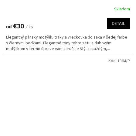
Skladom
DETAIL
€30
od
/ ks
Elegantný pánsky motýlik, traky a vreckovka do saka v šedej farbe
s čiernymi bodkami. Elegantné tóny tohto setu s dubovým
motýlikom v termo úprave vám zaručuje štýl zakaždým,...
Kód:
1364/P