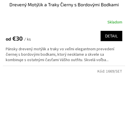
Drevený Motýlik a Traky Čierny s Bordovými Bodkami
Skladom
DETAIL
€30
od
/ ks
Pánsky drevený motýlik a traky vo veľmi elegantnom prevedení
čiernej s bordovými bodkami, ktorý nesklame a skvele sa
kombinuje s ostatnými časťami Vášho outfitu. Skvelá voľba...
Kód:
1669/SET