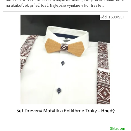
modrom prevedení s kvetovaným motívom, ktorý sa dokonale hodí
na akúkoľvek príležitosť. Najlepšie vynikne v kontraste...
Kód:
1690/SET
Set Drevený Motýlik a Folklórne Traky - Hnedý
Skladom