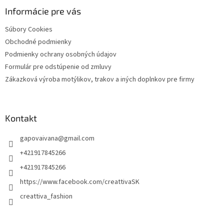
p
i
e
ä
Informácie pre vás
e
p
t
r
Súbory Cookies
i
v
Obchodné podmienky
e
k
y
Podmienky ochrany osobných údajov
v
Formulár pre odstúpenie od zmluvy
ý
Zákazková výroba motýlikov, trakov a iných doplnkov pre firmy
p
i
s
u
Kontakt
gapovaivana
@
gmail.com
+421917845266
+421917845266
https://www.facebook.com/creattivaSK
creattiva_fashion