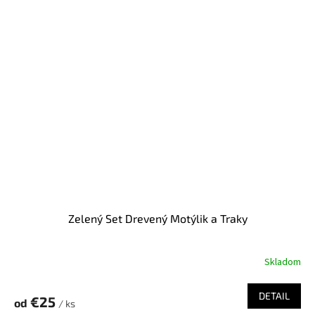
Zelený Set Drevený Motýlik a Traky
Skladom
DETAIL
€25
od
/ ks