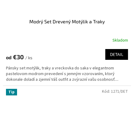
Modrý Set Drevený Motýlik a Traky
Skladom
DETAIL
€30
od
/ ks
Pánsky set motýlik, traky a vreckovka do saka v elegantnom
pastelovom modrom prevedení s jemným vzorovaním, ktorý
dokonale doladí a zjemní Váš outfit a zvýrazní vašu osobnosť....
Kód:
1271/DET
Tip