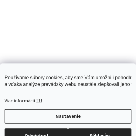
Používame súbory cookies, aby sme Vám umožnili pohodlné
a vďaka analýze prevádzky webu neustále zlepšovali jeho fun
Creattiva
Viac informácií
TU
Nastavenie
Vytvoril Shoptet
Odmietnuť
Súhlasím