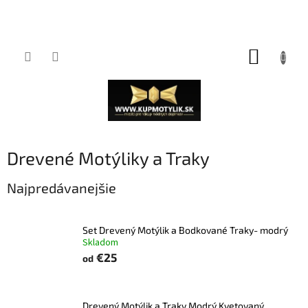
Prejsť
NÁKUP
na
obsah
KOŠÍK
Drevené Motýliky a Traky
Najpredávanejšie
Set Drevený Motýlik a Bodkované Traky- modrý
Skladom
€25
od
Drevený Motýlik a Traky Modrý Kvetovaný