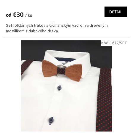
DETAIL
€30
od
/ ks
Set folklórnych trakov s čičmanským vzorom a dreveným
motýlikom z dubového dreva.
Kód:
1672/SET