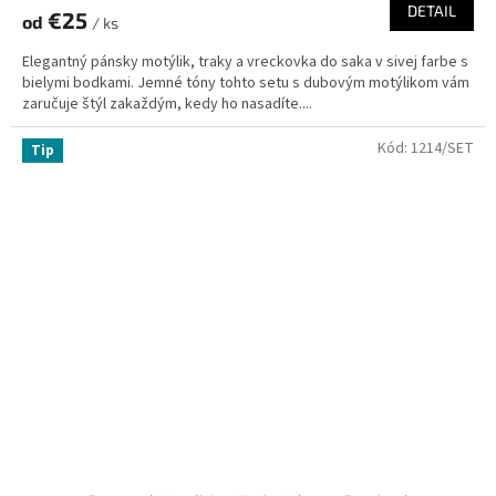
DETAIL
€25
od
/ ks
Elegantný pánsky motýlik, traky a vreckovka do saka v sivej farbe s
bielymi bodkami. Jemné tóny tohto setu s dubovým motýlikom vám
zaručuje štýl zakaždým, kedy ho nasadíte....
Kód:
1214/SET
Tip