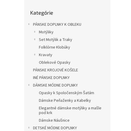
l
Preskočiť
Kategórie
kategórie
PÁNSKE DOPLNKY K OBLEKU
Motýliky
Set Motýlik a Traky
Folklórne Klobúky
Kravaty
Oblekové Opasky
PÁNSKE KROJOVÉ KOŠELE
INÉ PÁNSKE DOPLNKY
DÁMSKE MÓDNE DOPLNKY
Opasky k Spoločenským Šatám
Dámske Peňaženky a Kabelky
Elegantné dámske motýliky a mašle
pod krk
Dámske Náušnice
DETSKÉ MÓDNE DOPLNKY