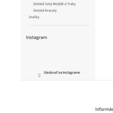
Detské Sety Motýlik a Traky
Detské Kravaty
Značky
Instagram
Sledovať na Instagrame
Z
á
p
ä
t
Informác
i