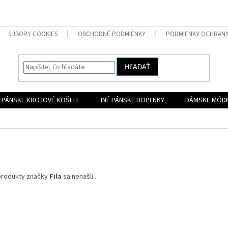
SÚBORY COOKIES
OBCHODNÉ PODMIENKY
PODMIENKY OCHRAN
HĽADAŤ
PÁNSKE KROJOVÉ KOŠELE
INÉ PÁNSKE DOPLNKY
DÁMSKE MÓD
produkty značky
Fila
sa nenašli...