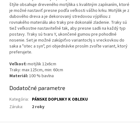
štýle obsahuje dreveného motýlika s kvalitným zapínaním, ktoré
je možné nastaviť presne podľa veľkosti vášho krku. Motýlik je z
dubového dreva a je dekorovaný stredovou výplňou z
rovnakého materiálu ako traky pre dokonalé zladenie. Traky sú
tiež veľkostne nastaviteľné tak, aby presne sadli na každý typ
postavy. Traky sú tvaru Y, ukončené gumou pre pohodlné
nosenie. Set je možné zakúpiťvo variantochj s vreckovkou do
saka a "otec a syn", pri objednávke prosím zvoľte variant, ktorý
preferujete.
Veľkosť:
motýlik 12x6cm
Traky: max 125cm, min: 60cm
Materiál:
100 % bavlna
Dodatočné parametre
Kategória
:
PÁNSKE DOPLNKY K OBLEKU
Záruka
:
2 roky
Z
á
p