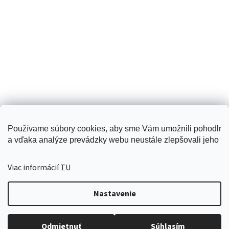
Používame súbory cookies, aby sme Vám umožnili pohodlné
a vďaka analýze prevádzky webu neustále zlepšovali jeho fun
Creattiva
Viac informácií
TU
Nastavenie
Vytvoril Shoptet
Odmietnuť
Súhlasím
Copyright 2026
www.kupmotylik.sk
. Všetky práva vyhradené.