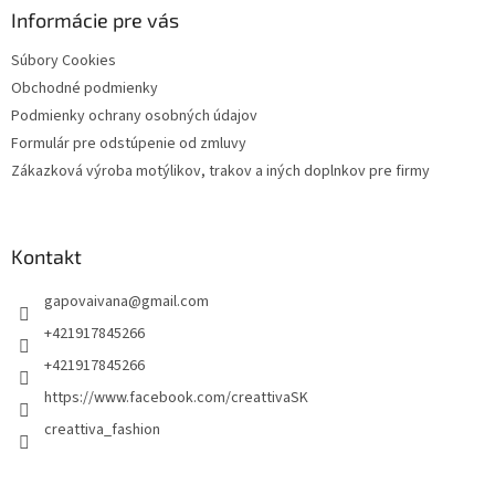
ä
Informácie pre vás
t
Súbory Cookies
i
Obchodné podmienky
e
Podmienky ochrany osobných údajov
Formulár pre odstúpenie od zmluvy
Zákazková výroba motýlikov, trakov a iných doplnkov pre firmy
Kontakt
gapovaivana
@
gmail.com
+421917845266
+421917845266
https://www.facebook.com/creattivaSK
creattiva_fashion