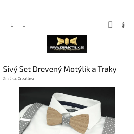
Prejsť
NÁKUP
na
obsah
KOŠÍK
Sivý Set Drevený Motýlik a Traky
Značka:
Creattiva