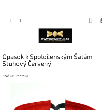
Prejsť
NÁKUP
na
obsah
KOŠÍK
Opasok k Spoločenským Šatám
Stuhový Červený
Značka:
Creattiva