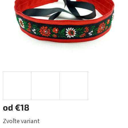
od
€18
Jednotková
Zvoľte variant
cena: