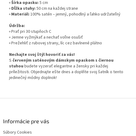
▫️
Šírka opasku:
5 cm
▫️
Dĺžka stuhy:
50 cm na každej strane
▫️
Materiál:
100% satén – jemný, pohodlný a ľahko udržateľný
Údržba:
▫️ Prať pri 30 stupňoch C
▫️ Jemne vyžmýkať a nechať voľne osušiť
▫️ Prežehliť z rubovej strany, líc cez bavlnené plátno
Nechajte svoj štýl hovoriť za vás!
S
červeným saténovým dámskym opaskom s čiernou
stuhou
budete vyzerať elegantne a žensky pri každej
príležitosti. Objednajte ešte dnes a doplňte svoj šatník o tento
jedinečný módny doplnok!
Z
á
p
ä
Informácie pre vás
t
Súbory Cookies
i