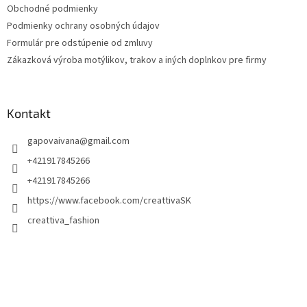
Obchodné podmienky
e
Podmienky ochrany osobných údajov
Formulár pre odstúpenie od zmluvy
Zákazková výroba motýlikov, trakov a iných doplnkov pre firmy
Kontakt
gapovaivana
@
gmail.com
+421917845266
+421917845266
https://www.facebook.com/creattivaSK
creattiva_fashion