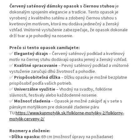
Červený saténový dámsky opasok s čiernou stuhou
je
dokonalým spojením elegancie a tradície. Tento opasok je
vyrobený z kvalitného saténu a zdobený čiernou stuhou s
kvetinovým motívom, ktorá mu dodáva jedinečný a ženský
vzhľad. Vnútorné vystuženie zabezpečuje, že opasok dokonale
drží tvar a je pohodlný na nosenie.
Prečo si tento opasok zamilujete:
✅
Elegantný dizajn
– Červený saténový podklad a kvetinový
motív na čiernej stuhu dodávajú opasku jemný a ženský vzhľad.
✅
Kvalitné spracovanie
– Pevný saténový podklad a vnútorné
vystuženie zaručujú dlhú životnosť a pohodlie.
✅
Prispôsobiteľná dĺžka
– Dĺžku opasku je možné bezplatne
prispôsobiť podľa vašich potrieb.
✅
Univerzálne využitie
– Vhodný na svadby, folklórne
slávnosti, festivaly alebo každodenné nosenie.
✅
Možnosť zladenia
– Opasok je možné zakúpiť aj v sete s
pánskym motýlikom pre dokonalé zladenie páru
TU:
https://www.kupmotylik.sk/folklorne-motyliky-2/folklorny-
motylik-cerveny-2/
Rozmery a zloženie:
▫️
Dĺžka opasku:
69 cm (možnosť úpravy na požiadanie)