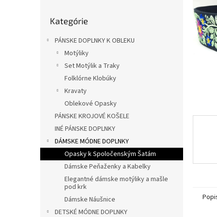
l
Preskočiť
Kategórie
kategórie
PÁNSKE DOPLNKY K OBLEKU
Motýliky
Set Motýlik a Traky
Folklórne Klobúky
Kravaty
Oblekové Opasky
PÁNSKE KROJOVÉ KOŠELE
INÉ PÁNSKE DOPLNKY
DÁMSKE MÓDNE DOPLNKY
Opasky k Spoločenským Šatám
Dámske Peňaženky a Kabelky
Elegantné dámske motýliky a mašle
pod krk
Popi
Dámske Náušnice
DETSKÉ MÓDNE DOPLNKY