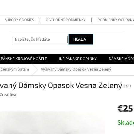
SÚBORY COOKIES
OBCHODNÉ PODMIENKY
PODMIENKY OCHRAN
HĽADAŤ
PÁNSKE KROJOVÉ KOŠELE
INÉ PÁNSKE DOPLNKY
DÁMSKE MÓD
očenským Šatám
Vyšívaný Dámsky Opasok Vesna Zelený
ívaný Dámsky Opasok Vesna Zelený
1248
Creattiva
€25
Jednotk
Skla
cena: