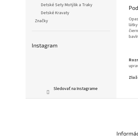
Detské Sety Motýlik a Traky
Pod
Detské Kravaty
Opas
Značky
látky
čiern
bavl
Instagram
Roz
uprav
Zlož
Sledovať na Instagrame
Z
á
p
ä
t
Informác
i