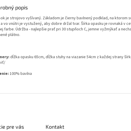
robný popis
ok je strojovo vyšívaný. Základom je čierny bavlnený podklad, na ktorom 
 a vo vnútri je vystužený, aby dobre držal tvar. Šírka opasku je rovnaká v c
ej farbe. Údržba - najlepšie prať pri 30 stupňoch C, jemne vyžmýkať a nechať
nené plátno.
mery:
dĺžka opasku 65cm, dĺžka stuhy na viazanie 54cm z každej strany ší
iť/
enie:
100% bavlna
ie pre vás
Kontakt