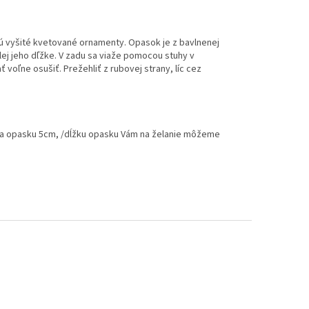
sú vyšité kvetované ornamenty. Opasok je z bavlnenej
elej jeho dľžke. V zadu sa viaže pomocou stuhy v
 voľne osušiť. Prežehliť z rubovej strany, líc cez
rka opasku 5cm, /dĺžku opasku Vám na želanie môžeme