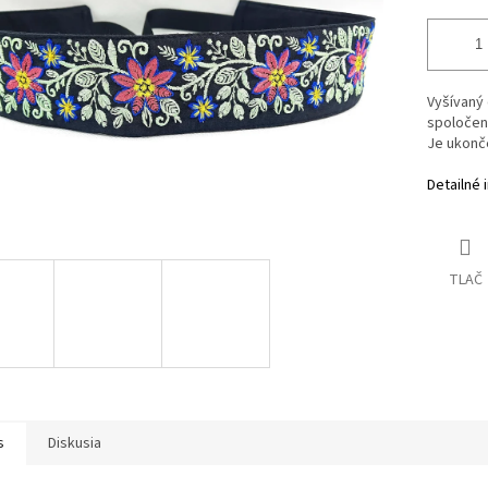
Vyšívaný
spoločens
Je ukonče
Detailné 
TLAČ
s
Diskusia