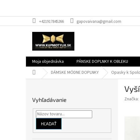
Prejsť
+421917845266
gapovaivana@gmail.com
na
obsah
Moja objednávka
PÁNSKE DOPLNKY K OBLEKU
Domov
DÁMSKE MÓDNE DOPLNKY
Opasky k Spol
B
Vyš
o
č
Značka:
Vyhľadávanie
n
ý
p
a
HĽADAŤ
n
e