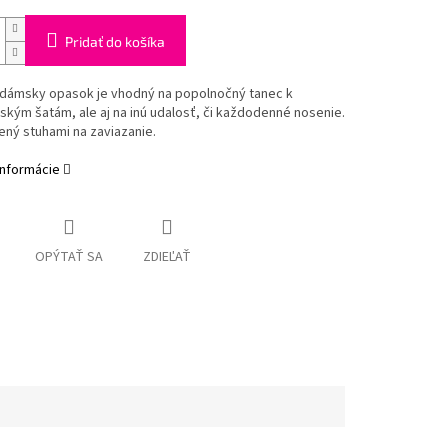
Pridať do košíka
 dámsky opasok je vhodný na popolnočný tanec k
kým šatám, ale aj na inú udalosť, či každodenné nosenie.
ný stuhami na zaviazanie.
informácie
OPÝTAŤ SA
ZDIEĽAŤ