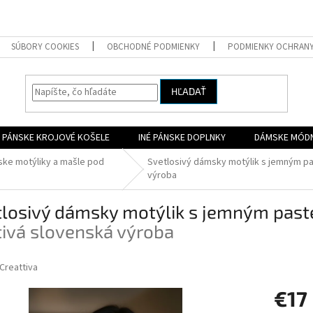
SÚBORY COOKIES
OBCHODNÉ PODMIENKY
PODMIENKY OCHRAN
HĽADAŤ
PÁNSKE KROJOVÉ KOŠELE
INÉ PÁNSKE DOPLNKY
DÁMSKE MÓD
ke motýliky a mašle pod
Svetlosivý dámsky motýlik s jemným 
výroba
tlosivý dámsky motýlik s jemným pa
ivá slovenská výroba
Creattiva
€17