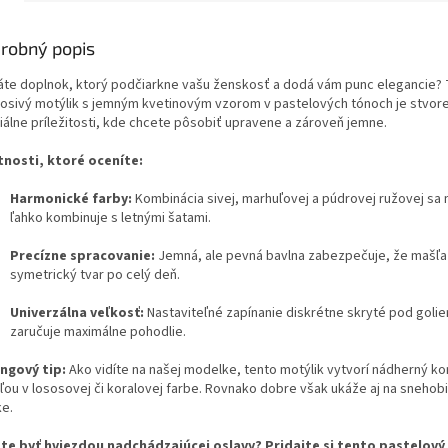
robný popis
áte doplnok, ktorý podčiarkne vašu ženskosť a dodá vám punc elegancie?
losivý motýlik s jemným kvetinovým vzorom v pastelových tónoch je stvor
iálne príležitosti, kde chcete pôsobiť upravene a zároveň jemne.
tnosti, ktoré oceníte:
Harmonické farby:
Kombinácia sivej, marhuľovej a púdrovej ružovej sa
ľahko kombinuje s letnými šatami.
Precízne spracovanie:
Jemná, ale pevná bavlna zabezpečuje, že mašľa s
symetrický tvar po celý deň.
Univerzálna veľkosť:
Nastaviteľné zapínanie diskrétne skryté pod goli
zaručuje maximálne pohodlie.
ingový tip:
Ako vidíte na našej modelke, tento motýlik vytvorí nádherný ko
ľou v lososovej či koralovej farbe. Rovnako dobre však ukáže aj na snehobi
ke.
te byť hviezdou nadchádzajúcej oslavy? Pridajte si tento pastelový