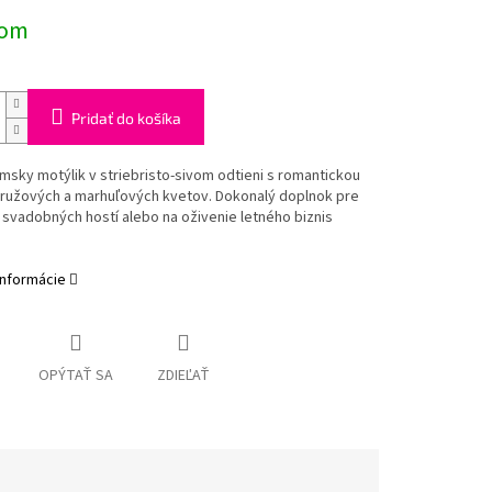
ová
dom
Pridať do košíka
sky motýlik v striebristo-sivom odtieni s romantickou
 ružových a marhuľových kvetov. Dokonalý doplnok pre
 svadobných hostí alebo na oživenie letného biznis
informácie
OPÝTAŤ SA
ZDIEĽAŤ