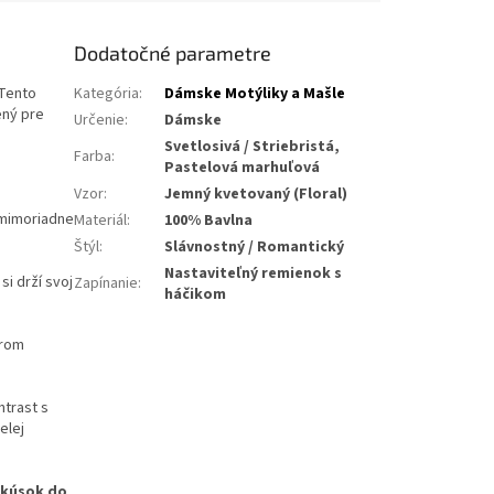
Dodatočné parametre
 Tento
Kategória
:
Dámske Motýliky a Mašle
ený pre
Určenie
:
Dámske
Svetlosivá / Striebristá,
Farba
:
Pastelová marhuľová
Vzor
:
Jemný kvetovaný (Floral)
 mimoriadne
Materiál
:
100% Bavlna
Štýl
:
Slávnostný / Romantický
Nastaviteľný remienok s
i drží svoj
Zapínanie
:
háčikom
erom
ntrast s
elej
 kúsok do