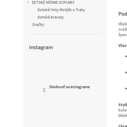
DETSKÉ MÓDNE DOPLNKY
Detské Sety Motýlik a Traky
Pod
Detské Kravaty
Hľad
Značky
svet
špec
Vlas
Instagram
Sledovať na Instagrame
Styl
koše
blúz
Chce