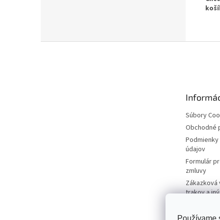
koší
Z
á
p
ä
t
Informác
i
e
Súbory Coo
Obchodné 
Podmienky 
údajov
Formulár p
zmluvy
Zákazková 
trakov a in
firmy
Používame s