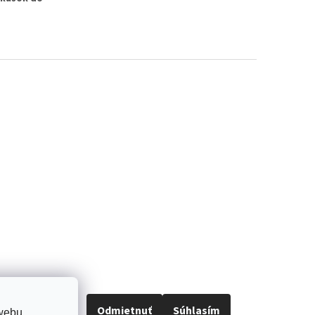
Odmietnuť
Súhlasím
 webu