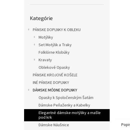
e
l
Preskočiť
Kategórie
kategórie
PÁNSKE DOPLNKY K OBLEKU
Motýliky
Set Motýlik a Traky
Folklórne Klobúky
Kravaty
Oblekové Opasky
PÁNSKE KROJOVÉ KOŠELE
INÉ PÁNSKE DOPLNKY
DÁMSKE MÓDNE DOPLNKY
Opasky k Spoločenským Šatám
Dámske Peňaženky a Kabelky
Elegantné dámske motýliky a mašle
pod krk
Popi
Dámske Náušnice