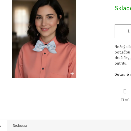
Jednotk
Skla
cena:
Nežný dám
potlačou
družičky,
outfitu.
Detailné 
TLAČ
s
Diskusia