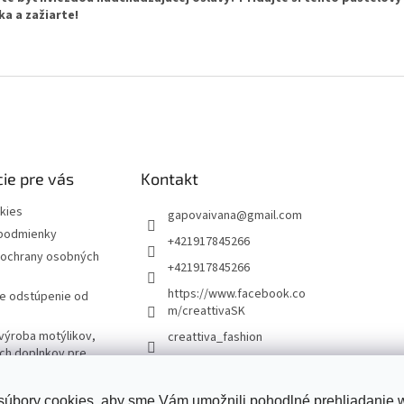
ka a zažiarte!
ie pre vás
Kontakt
kies
gapovaivana
@
gmail.com
podmienky
+421917845266
ochrany osobných
+421917845266
https://www.facebook.co
re odstúpenie od
m/creattivaSK
výroba motýlikov,
creattiva_fashion
ých doplnkov pre
úbory cookies, aby sme Vám umožnili pohodlné prehliadanie