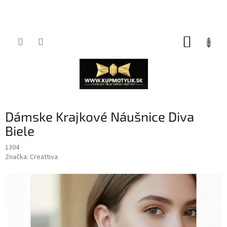
Prejsť
NÁKUP
na
obsah
KOŠÍK
Dámske Krajkové Náušnice Diva
Biele
1304
Značka:
Creattiva