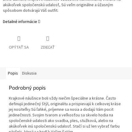
akúkoľvek spoločenskú udalosť, Sú veľm originálne a úžasným
spôsobom dotvárajú Váš outfit.
Detailné informácie
OPÝTAŤ SA
ZDIEĽAŤ
Popis
Diskusia
Podrobný popis
Krajkové náušnice boli vždy niečim špeciálne a krásne. Často
definujú jedinečný štýl, originalitu a prispievajú k celkovej kráse
jej nositeľky.Sú ľahké, príjemne sa nosia a dodajú Vám pocit
jedinečnosti. Svojim tvarom a veľkosťou sa skvelo hodia na
spoločenské udalosti ako svadba, ples, stužková, alebo na
akúkoľvek inú spoločenskú udalosť. Stačí si už len vybrať farbu