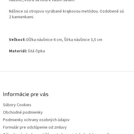
náušníc, ktorá sa hodí k Vašim šatám.
Nášnice sú strojovo vyrábané krajkovou metódou. Ozdobené sú
2 kamienkami.
Veľkosť:
Dĺžka náušnice 6 cm, Šírka náušnice 3,5 cm
Materiál:
šitá čipka
Z
á
p
ä
Informácie pre vás
t
Súbory Cookies
i
Obchodné podmienky
e
Podmienky ochrany osobných údajov
Formulár pre odstúpenie od zmluvy