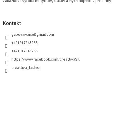
Zákazková výroba motýlikov, trakov a iných doplnkov pre firmy
Kontakt
gapovaivana
@
gmail.com
+421917845266
+421917845266
https://www.facebook.com/creattivaSK
creattiva_fashion