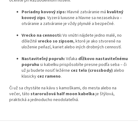
oceníte pri každodennom nosení:
Poriadny kovový zips:
Hlavné zatváranie má
kvalitný
kovový zips
. Vyzerá luxusne a hlavne sa nezasekáva –
otváranie a zatváranie je vždy plynulé a bezpečné.
Vrecko na cennosti:
Vo vnútri nájdete jedno malé, no
dôležité
vrecko so zipsom
, ktoré je ako stvorené na
uloženie peňazí, kariet alebo iných drobných cenností.
Nastaviteľný popruh:
Vďaka
dĺžkovo nastaviteľnému
popruhu
si kabelku prispôsobíte presne podľa seba – či
už ju budete nosiť ležérne
cez telo (crossbody)
alebo
klasicky
cez rameno
.
Či už sa chystáte na kávu s kamoškami, do mesta alebo na
večer, táto
staroružová half moon kabelka
je štýlová,
praktická a jednoducho neodolateľná.
Z
á
p