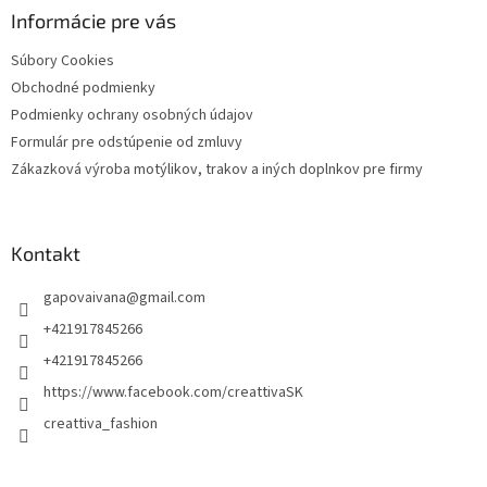
ä
Informácie pre vás
t
Súbory Cookies
i
Obchodné podmienky
e
Podmienky ochrany osobných údajov
Formulár pre odstúpenie od zmluvy
Zákazková výroba motýlikov, trakov a iných doplnkov pre firmy
Kontakt
gapovaivana
@
gmail.com
+421917845266
+421917845266
https://www.facebook.com/creattivaSK
creattiva_fashion