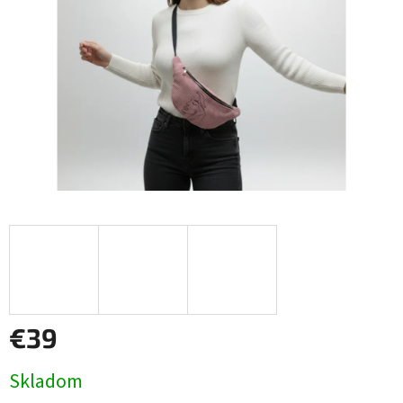
€39
Jednotková
Skladom
cena: