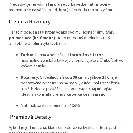
Predstavujeme vám
staroružovú kabelku half moon
–
momentálne najväčší trend, ktorý vám dodá ten pravý šmrnc.
Dizajn a Rozmery
Tento model sa stal hitom vďaka svojmu jedinečnému tvaru
polmesiaca (half moon)
. Je to moderný doplnok, ktorý
perfektne doplní akýkoľvek outfit.
Farba:
Jemná a neutrálna
staroružová farba
je
maximálne ženská a ľahko ju skombinujete s čímkoľvek vo
vašom šatníku.
Rozmery:
S ideálnou
šírkou 30 cm a výškou 15 cm
je
dostatočne priestranná na mobil, kľúče, malú peňaženku
a rúž. Nebude prekážať, ale odnesie to najnutnejšie.
Ideálna ako
malá trendy kabelka cez rameno
.
Materiál: bavlna menčester 100%
Prémiové Detaily
Aj keď je jednoduchá, kládli sme dôraz na kvalitu a detaily, ktoré