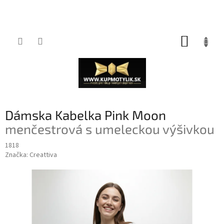
Prejsť
NÁKUP
na
obsah
KOŠÍK
Dámska Kabelka Pink Moon
menčestrová s umeleckou výšivkou
1818
Značka:
Creattiva