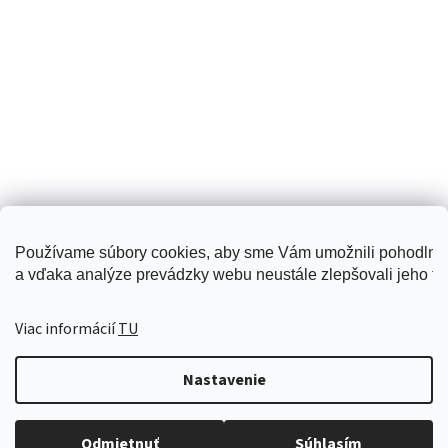
Používame súbory cookies, aby sme Vám umožnili pohodlné
a vďaka analýze prevádzky webu neustále zlepšovali jeho fun
Creattiva
Viac informácií
TU
Nastavenie
Vytvoril Shoptet
Odmietnuť
Súhlasím
Copyright 2026
www.kupmotylik.sk
. Všetky práva vyhradené.