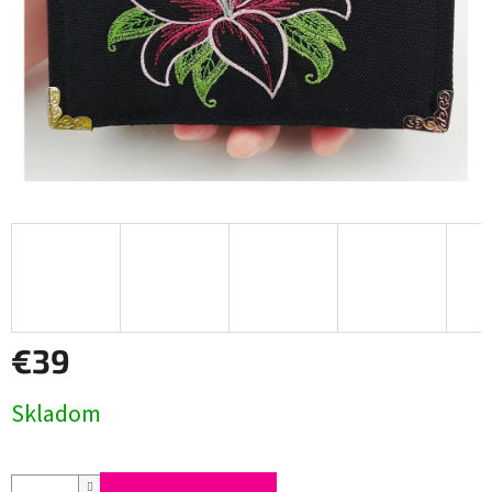
€39
Jednotková
Skladom
cena: