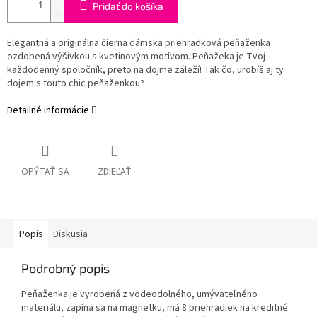
Pridať do košíka
Elegantná a originálna čierna dámska priehradková peňaženka
ozdobená výšivkou s kvetinovým motívom. Peňažeka je Tvoj
každodenný spoločník, preto na dojme záleží! Tak čo, urobíš aj ty
dojem s touto chic peňaženkou?
Detailné informácie
OPÝTAŤ SA
ZDIEĽAŤ
Popis
Diskusia
Podrobný popis
Peňaženka je vyrobená z vodeodolného, umývateľného
materiálu, zapína sa na magnetku, má 8 priehradiek na kreditné