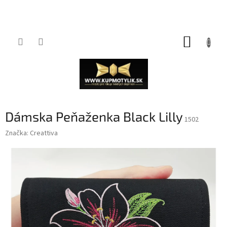
Prejsť
NÁKUP
na
obsah
KOŠÍK
Dámska Peňaženka Black Lilly
1502
Značka:
Creattiva