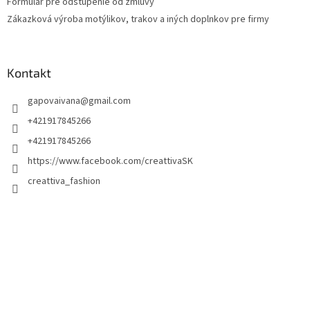
Formulár pre odstúpenie od zmluvy
Zákazková výroba motýlikov, trakov a iných doplnkov pre firmy
Kontakt
gapovaivana
@
gmail.com
+421917845266
+421917845266
https://www.facebook.com/creattivaSK
creattiva_fashion