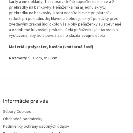
karty a iné doklady, 1 zazipsovateľnú kapsičku na mince a 2
priehradky na bankovky. Peňaženka má aj jednu skrytú
priehradku na bankovky, ktorú oceníte hlavne pri platení v
radoch pri pokladni. Jej hlavnou úlohou je skryť peniažky pred
zvedavými zrakmi ľudí okolo Vás. Rohy peňaženky sú spevnené
a ozdobené kovovými prvkami. Celá peňaženka je starostlivo
vystužená, aby bola pevná a dlho slúžila svojmu účelu.
Materiál: polyester, bavlna (vnútorná časť)
Rozmery:
Š: 16cm, V: 11cm
Z
á
p
ä
Informácie pre vás
t
Súbory Cookies
i
Obchodné podmienky
e
Podmienky ochrany osobných údajov