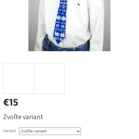
€15
Jednotková
Zvoľte variant
cena:
Variant