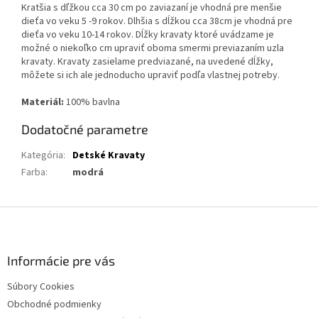
Kratšia s dľžkou cca 30 cm po zaviazaní je vhodná pre menšie
dieťa vo veku 5 -9 rokov. Dlhšia s dĺžkou cca 38cm je vhodná pre
dieťa vo veku 10-14 rokov. Dĺžky kravaty ktoré uvádzame je
možné o niekoľko cm upraviť oboma smermi previazaním uzla
kravaty. Kravaty zasielame predviazané, na uvedené dĺžky,
môžete si ich ale jednoducho upraviť podľa vlastnej potreby.
Materiál:
100% bavlna
Dodatočné parametre
Kategória
:
Detské Kravaty
Farba
:
modrá
Z
á
p
ä
Informácie pre vás
t
Súbory Cookies
i
Obchodné podmienky
e