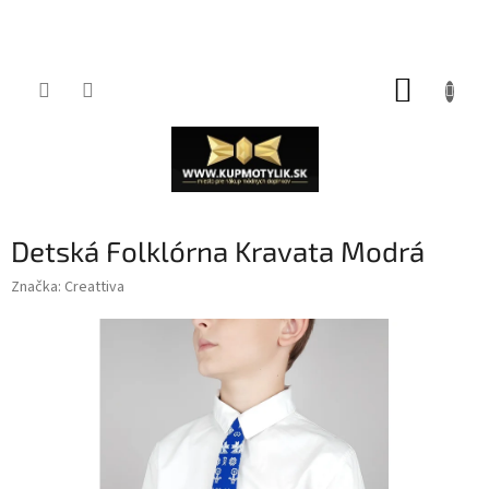
Prejsť
NÁKUP
na
obsah
KOŠÍK
Detská Folklórna Kravata Modrá
Značka:
Creattiva