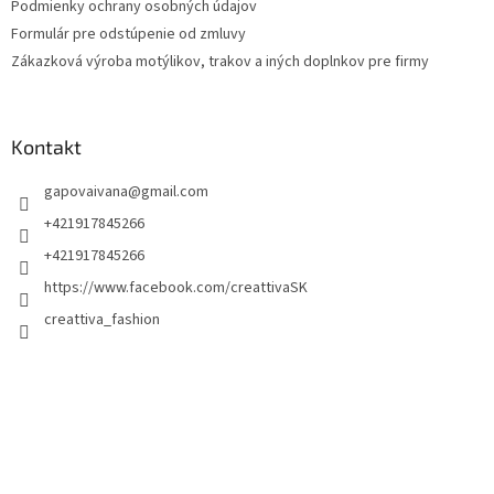
Podmienky ochrany osobných údajov
Formulár pre odstúpenie od zmluvy
Zákazková výroba motýlikov, trakov a iných doplnkov pre firmy
Kontakt
gapovaivana
@
gmail.com
+421917845266
+421917845266
https://www.facebook.com/creattivaSK
creattiva_fashion