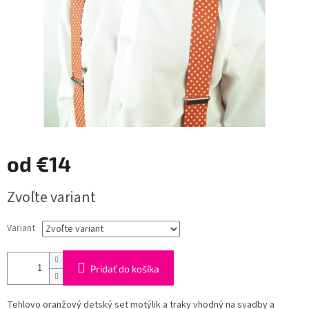
od
€14
Jednotková
Zvoľte variant
cena:
Variant
Pridať do košíka
Tehlovo oranžový detský set motýlik a traky vhodný na svadby a