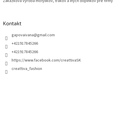
Zákazková výroba motýlikov, trakov a iných doplnkov pre firmy
Kontakt
gapovaivana
@
gmail.com
+421917845266
+421917845266
https://www.facebook.com/creattivaSK
creattiva_fashion