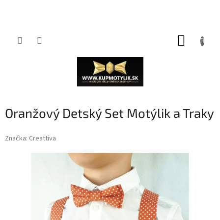
Prejsť
NÁKUP
na
obsah
KOŠÍK
Oranžový Detský Set Motýlik a Traky
Značka:
Creattiva