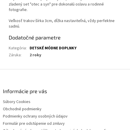
zladený set "otec a syn" pre dokonalú oslavu a rodinné
fotografie.
Veľkosť trakov:šírka 3cm, dĺžka nastaviteľná, vždy perfektne
sadnú.
Dodatočné parametre
Kategória
:
DETSKÉ MÓDNE DOPLNKY
Záruka
:
2 roky
Z
á
p
ä
Informácie pre vás
t
Súbory Cookies
i
Obchodné podmienky
e
Podmienky ochrany osobných údajov
Formulár pre odstúpenie od zmluvy