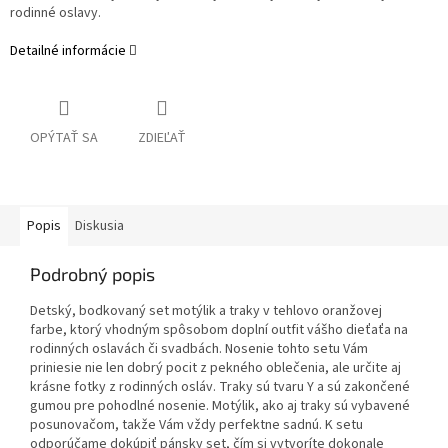
rodinné oslavy.
Detailné informácie
OPÝTAŤ SA
ZDIEĽAŤ
Popis
Diskusia
Podrobný popis
Detský, bodkovaný set motýlik a traky v tehlovo oranžovej
farbe, ktorý vhodným spôsobom doplní outfit vášho dieťaťa na
rodinných oslavách či svadbách. Nosenie tohto setu Vám
priniesie nie len dobrý pocit z pekného oblečenia, ale určite aj
krásne fotky z rodinných osláv. Traky sú tvaru Y a sú zakončené
gumou pre pohodlné nosenie. Motýlik, ako aj traky sú vybavené
posunovačom, takže Vám vždy perfektne sadnú. K setu
odporúčame dokúpiť pánsky set, čím si vytvoríte dokonale