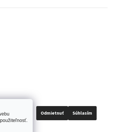
Odmietnuť
Súhlasím
 webu
použiteľnosť.