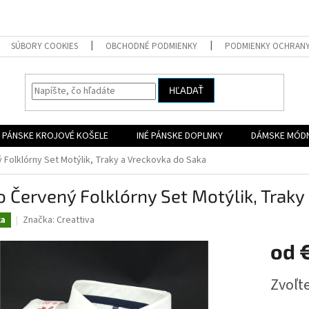
SÚBORY COOKIES
OBCHODNÉ PODMIENKY
PODMIENKY OCHRAN
HĽADAŤ
PÁNSKE KROJOVÉ KOŠELE
INÉ PÁNSKE DOPLNKY
DÁMSKE MÓD
 Folklórny Set Motýlik, Traky a Vreckovka do Saka
o Červený Folklórny Set Motýlik, Traky
Značka:
Creattiva
ka
od
Jednotk
Zvoľte
cena: