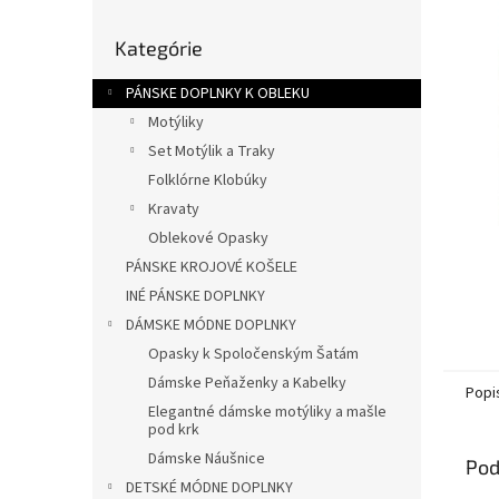
l
Preskočiť
Kategórie
kategórie
PÁNSKE DOPLNKY K OBLEKU
Motýliky
Set Motýlik a Traky
Folklórne Klobúky
Kravaty
Oblekové Opasky
PÁNSKE KROJOVÉ KOŠELE
INÉ PÁNSKE DOPLNKY
DÁMSKE MÓDNE DOPLNKY
Opasky k Spoločenským Šatám
Dámske Peňaženky a Kabelky
Popi
Elegantné dámske motýliky a mašle
pod krk
Dámske Náušnice
Pod
DETSKÉ MÓDNE DOPLNKY