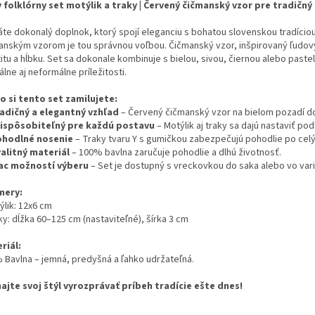
y folklórny set motýlik a traky | Červený čičmanský vzor pre tradičný
áte dokonalý doplnok, ktorý spojí eleganciu s bohatou slovenskou tradíciou
anským vzorom je tou správnou voľbou. Čičmanský vzor, inšpirovaný ľudov
itu a hĺbku. Set sa dokonale kombinuje s bielou, sivou, čiernou alebo past
lne aj neformálne príležitosti.
o si tento set zamilujete:
adičný a elegantný vzhľad
– Červený čičmanský vzor na bielom pozadí dodá
ispôsobiteľný pre každú postavu
– Motýlik aj traky sa dajú nastaviť pod
hodlné nosenie
– Traky tvaru Y s gumičkou zabezpečujú pohodlie po celý
alitný materiál
– 100% bavlna zaručuje pohodlie a dlhú životnosť.
ac možností výberu
– Set je dostupný s vreckovkou do saka alebo vo varia
mery:
týlik: 12x6 cm
aky: dĺžka 60–125 cm (nastaviteľné), šírka 3 cm
riál:
 Bavlna – jemná, predyšná a ľahko udržateľná.
ajte svoj štýl vyrozprávať príbeh tradície ešte dnes!