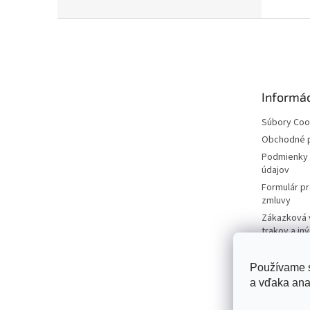
Z
á
p
ä
t
Informác
i
e
Súbory Coo
Obchodné 
Podmienky 
údajov
Formulár p
zmluvy
Zákazková 
trakov a in
firmy
Používame s
a vďaka ana