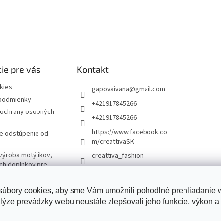
ie pre vás
Kontakt
kies
gapovaivana
@
gmail.com
podmienky
+421917845266
ochrany osobných
+421917845266
https://www.facebook.co
re odstúpenie od
m/creattivaSK
výroba motýlikov,
creattiva_fashion
ých doplnkov pre
úbory cookies, aby sme Vám umožnili pohodlné prehliadanie
lýze prevádzky webu neustále zlepšovali jeho funkcie, výkon a 
Creattiva