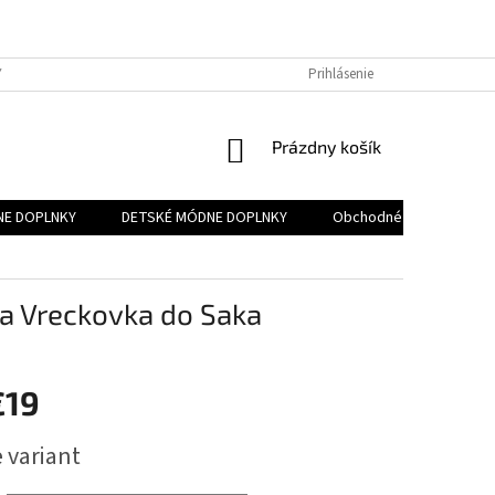
Y OSOBNÝCH ÚDAJOV
FORMULÁR PRE ODSTÚPENIE OD ZMLUVY
Prihlásenie
ZÁK
NÁKUPNÝ
Prázdny košík
KOŠÍK
NE DOPLNKY
DETSKÉ MÓDNE DOPLNKY
Obchodné podmienky
 a Vreckovka do Saka
€19
ová
 variant