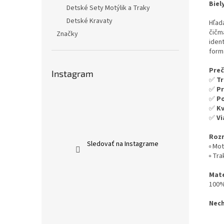
Biel
Detské Sety Motýlik a Traky
Detské Kravaty
Hľad
čičm
Značky
ident
formá
Preč
Instagram
✅
Tr
✅
Pr
✅
Po
✅
Kv
✅
Vi
Roz
Sledovať na Instagrame
▫️ Mo
▫️ Tr
Mate
100%
Nech