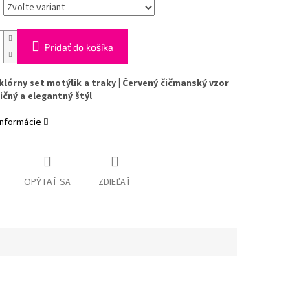
Pridať do košíka
lklórny set motýlik a traky | Červený čičmanský vzor
ičný a elegantný štýl
informácie
OPÝTAŤ SA
ZDIEĽAŤ