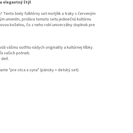
 a elegantný štýl
? Tento biely folklórny set motýlik a traky s červeným
ým umením, pridáva tomuto setu jedinečnú kultúrnu
elovou košelou, čo z neho robí univerzálny doplnok pre
 vášmu outfitu nádych originality a kultúrnej hĺbky.
ľa vašich potrieb.
 deň.
nte "pre otca a syna" (pánsky + detský set).