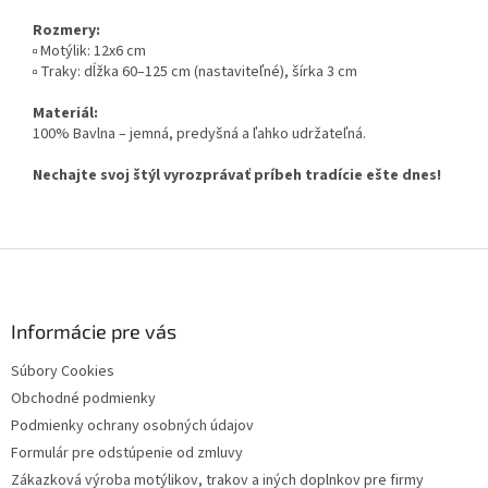
Rozmery:
▫️ Motýlik: 12x6 cm
▫️ Traky: dĺžka 60–125 cm (nastaviteľné), šírka 3 cm
Materiál:
100% Bavlna – jemná, predyšná a ľahko udržateľná.
Nechajte svoj štýl vyrozprávať príbeh tradície ešte dnes!
Z
á
p
ä
Informácie pre vás
t
Súbory Cookies
i
Obchodné podmienky
e
Podmienky ochrany osobných údajov
Formulár pre odstúpenie od zmluvy
Zákazková výroba motýlikov, trakov a iných doplnkov pre firmy