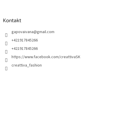
Kontakt
gapovaivana
@
gmail.com
+421917845266
+421917845266
https://www.facebook.com/creattivaSK
creattiva_fashion