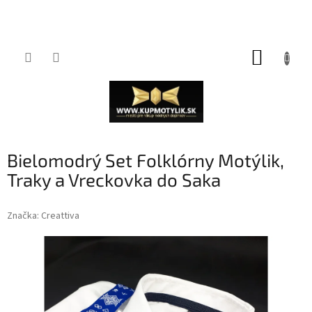
Prejsť
NÁKUP
na
obsah
KOŠÍK
Bielomodrý Set Folklórny Motýlik,
Traky a Vreckovka do Saka
Značka:
Creattiva