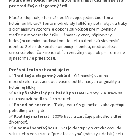
Modrobiely folklórny set motýlik a traky | Čičmanský vzor
pre tradičný a elegantný štýl
Hľadáte doplnok, ktorý vás odlíši svojou jedinečnosťou a
kultúrnou hĺbkou? Tento modrobiely folklórny set motýlik a traky
s čičmanským vzorom je dokonalou voľbou pre milovníkov
tradície a moderného štýlu. Čičmanský vzor, inšpirovaný
ľudovým umením, pridáva tomuto setu autentickú slovenskú
identitu. Set sa dokonale kombinuje s bielou, modrou alebo
sivou košelou, čo z neho robí univerzálny doplnok pre formálne
aj neformálne príležitosti.
Prečo si tento set zamilujete:
✅
Tradičný a elegantný vzhľad
– Čičmanský vzor na
modrobielom pozadí dodá vášmu outfitu nádych originality a
kultúrnej hĺbky.
✅
Prispôsobiteľný pre každú postavu
– Motýlik aj traky sa
dajú nastaviť podľa vašich potrieb.
✅
Pohodlné nosenie
– Traky tvaru Y s gumičkou zabezpečujú
pohodlie po celý deň.
✅
Kvalitný materiál
– 100% bavlna zaručuje pohodlie a dlhú
životnosť.
✅
Viac možností výberu
– Set je dostupný s vreckovkou do
saka alebo vo variante "pre otca a syna" (pánsky + detský set).