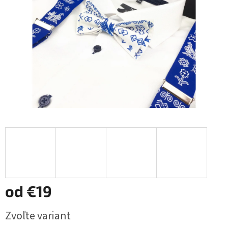
od
€19
Jednotková
Zvoľte variant
cena: