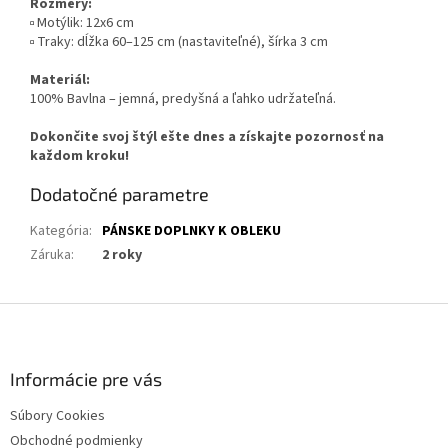
Rozmery:
▫️ Motýlik: 12x6 cm
▫️ Traky: dĺžka 60–125 cm (nastaviteľné), šírka 3 cm
Materiál:
100% Bavlna – jemná, predyšná a ľahko udržateľná.
Dokončite svoj štýl ešte dnes a získajte pozornosť na
každom kroku!
Dodatočné parametre
Kategória
:
PÁNSKE DOPLNKY K OBLEKU
Záruka
:
2 roky
Z
á
p
ä
Informácie pre vás
t
Súbory Cookies
i
Obchodné podmienky
e