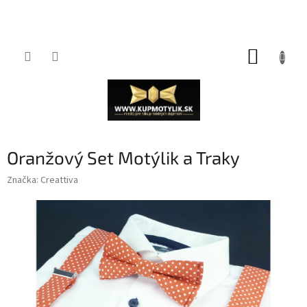
Prejsť
NÁKUP
na
obsah
KOŠÍK
Oranžový Set Motýlik a Traky
Značka:
Creattiva