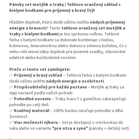
Pánsky set motýlik a traky | Tehlovo oranžový základ s
bielymi bodkami pre príjemný a hravý štýl
Hľadáte doplnok, ktorý dodá vášmu outfitu
nádych príjemnej
energie a hravosti
? Tento
tehlovo oranžový set motýlik a
traky s bielymi bodkami
je tou správnou voľbou. Tehlová
farba s bielymi bodkami sa dokonale kombinuje s bielou,
krémovou, tmavomodrou alebo dokonca zelenou košelou, čo z
neho robí univerzálny doplnok pre jesenné svadby, slávnostné
udalosti alebo každodenné nosenie.
Prečo si tento set zamilujete:
✅
Príjemný a hravý vzhľad
– Tehlová farba s bielymi bodkami
dodá vášmu outfitu
nádych energie a osobitosti
.
✅
Prispôsobiteľný pre každú postavu
– Motýlik aj traky sa
dajú nastaviť podľa vašich potrieb.
✅
Pohodlné nosenie
– Traky tvaru Y s gumičkou zabezpečujú
pohodlie po celý deň.
✅
Kvalitný materiál
– 100% bavlna zaručuje pohodlie a dlhú
životnosť.
✅
Viac možností výberu
– Set je dostupný s vreckovkou do
saka alebo vo variante
"pre otca a syna"
(pánsky + detský set).