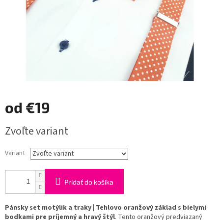
od
€19
Jednotková
Zvoľte variant
cena:
Variant
Pridať do košíka
Pánsky set motýlik a traky | Tehlovo oranžový základ s bielymi
bodkami pre príjemný a hravý štýl
. Tento oranžový predviazaný