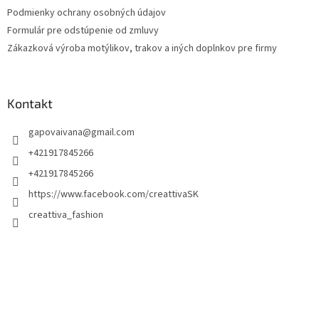
Podmienky ochrany osobných údajov
Formulár pre odstúpenie od zmluvy
Zákazková výroba motýlikov, trakov a iných doplnkov pre firmy
Kontakt
gapovaivana
@
gmail.com
+421917845266
+421917845266
https://www.facebook.com/creattivaSK
creattiva_fashion