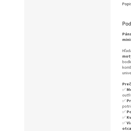
Popi
Pod
Páns
mini
Hľad
motý
bodk
komb
unive
Preč
✅
Mo
outf
✅
Pr
potri
✅
Po
✅
Kv
✅
Vi
otca