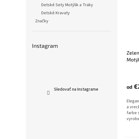
Detské Sety Motýlik a Traky
Detské Kravaty
Značky
Instagram
Zelen
Motýl
€
od
Sledovať na Instagrame
Elegan
a vrec
farbe 
vyrobe
neboja
svojho 