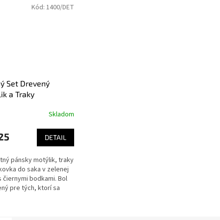
Kód:
1400/DET
ý Set Drevený
ik a Traky
Skladom
25
DETAIL
tný pánsky motýlik, traky
kovka do saka v zelenej
s čiernymi bodkami. Bol
ný pre tých, ktorí sa
 priniesť nové farby do
štýlu. ...