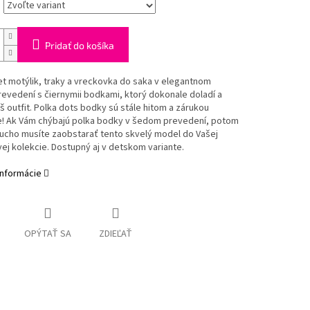
Pridať do košíka
t motýlik, traky a vreckovka do saka v elegantnom
evedení s čiernymii bodkami, ktorý dokonale doladí a
š outfit. Polka dots bodky sú stále hitom a zárukou
e! Ak Vám chýbajú polka bodky v šedom prevedení, potom
ducho musíte zaobstarať tento skvelý model do Vašej
ej kolekcie. Dostupný aj v detskom variante.
informácie
OPÝTAŤ SA
ZDIEĽAŤ