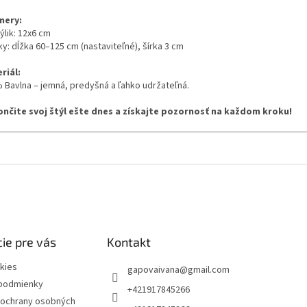
mery:
týlik: 12x6 cm
aky: dĺžka 60–125 cm (nastaviteľné), šírka 3 cm
riál:
 Bavlna – jemná, predyšná a ľahko udržateľná.
nčite svoj štýl ešte dnes a získajte pozornosť na každom kroku!
ie pre vás
Kontakt
kies
gapovaivana
@
gmail.com
podmienky
+421917845266
ochrany osobných