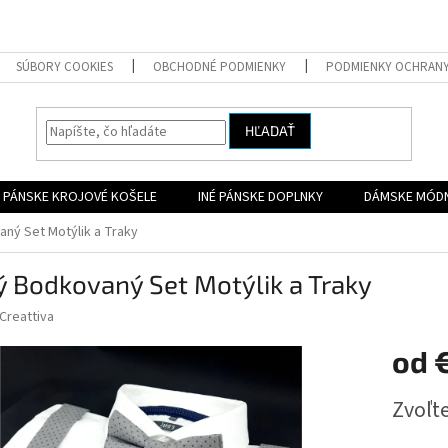
SÚBORY COOKIES
OBCHODNÉ PODMIENKY
PODMIENKY OCHRAN
HĽADAŤ
PÁNSKE KROJOVÉ KOŠELE
INÉ PÁNSKE DOPLNKY
DÁMSKE MÓD
ný Set Motýlik a Traky
 Bodkovaný Set Motýlik a Traky
Creattiva
od
Jednotk
Zvoľte
cena: