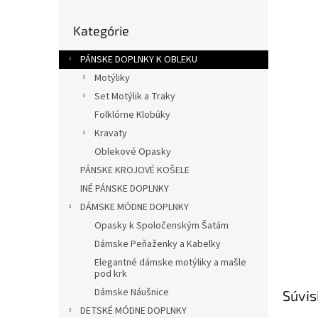
l
Preskočiť
Kategórie
kategórie
PÁNSKE DOPLNKY K OBLEKU
Motýliky
Set Motýlik a Traky
Folklórne Klobúky
Kravaty
Oblekové Opasky
PÁNSKE KROJOVÉ KOŠELE
INÉ PÁNSKE DOPLNKY
DÁMSKE MÓDNE DOPLNKY
Opasky k Spoločenským Šatám
Dámske Peňaženky a Kabelky
Elegantné dámske motýliky a mašle
pod krk
Dámske Náušnice
Súvis
DETSKÉ MÓDNE DOPLNKY