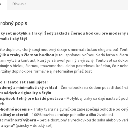
s
Diskusia
robný popis
ky set motýlik a traky | Šedý základ s čiernou bodkou pre moderný 
malistický štýl
áte doplnok, ktorý spojí moderný dizajn s minimalistickou eleganciou? Ten
lik a traky s čiernou bodkou
je tou správnou voľbou. Šedá farba s čier
ami vytvára kontrast, ktorý je zároveň jemný a výrazný. Tento set sa doko
inuje s bielou, čiernou, tmavomodrou alebo pastelovou košelou, čo z neho
rzálny doplnok pre formálne aj neformálne príležitosti.
o si tento set zamilujete:
derný a minimalistický vzhľad
– Čierna bodka na šedom pozadí dodá v
itu
nádych originality a štýlu
.
ispôsobiteľný pre každú postavu
– Motýlik aj traky sa dajú nastaviť pod
eb.
hodlné nosenie
– Traky tvaru Y s gumičkou zabezpečujú pohodlie po celý
alitný materiál
– 100% bavlna zaručuje pohodlie a dlhú životnosť.
ac možností výberu
– Set je dostupný s vreckovkou do saka alebo vo var
 a syna"
(pánsky + detský set).