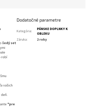
Dodatočné parametre
a
PÁNSKE DOPLNKY K
Kategória
:
OBLEKU
Záruka
:
2 roky
to
šedý set
nymi
nale
 robí
ášmu
ľa vašich
 deň.
iante
"pre