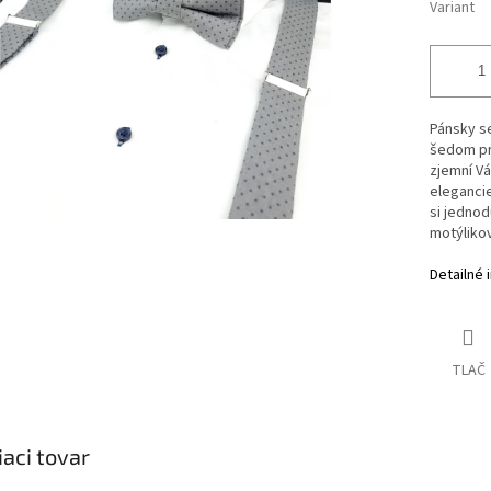
Variant
Pánsky se
šedom pr
zjemní Vá
eleganci
si jedno
motýlikov
Detailné 
TLAČ
iaci tovar