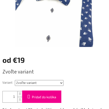
od
€19
Jednotková
Zvoľte variant
cena:
Variant
Pridať do košíka