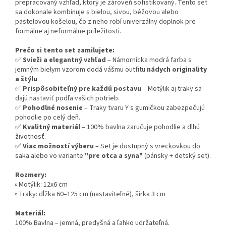
prepracovaný vzhľad, ktorý je zároveň sofistikovaný. Tento set
sa dokonale kombinuje s bielou, sivou, béžovou alebo
pastelovou košelou, čo z neho robí univerzálny doplnok pre
formálne aj neformálne príležitosti.
Prečo si tento set zamilujete:
✅
Svieži a elegantný vzhľad
– Námornícka modrá farba s
jemným bielym vzorom dodá vášmu outfitu
nádych originality
a štýlu
.
✅
Prispôsobiteľný pre každú postavu
– Motýlik aj traky sa
dajú nastaviť podľa vašich potrieb.
✅
Pohodlné nosenie
– Traky tvaru Y s gumičkou zabezpečujú
pohodlie po celý deň.
✅
Kvalitný materiál
– 100% bavlna zaručuje pohodlie a dlhú
životnosť.
✅
Viac možností výberu
– Set je dostupný s vreckovkou do
saka alebo vo variante
"pre otca a syna"
(pánsky + detský set).
Rozmery:
▫️ Motýlik: 12x6 cm
▫️ Traky: dĺžka 60–125 cm (nastaviteľné), šírka 3 cm
Materiál:
100% Bavlna – jemná, predyšná a ľahko udržateľná.