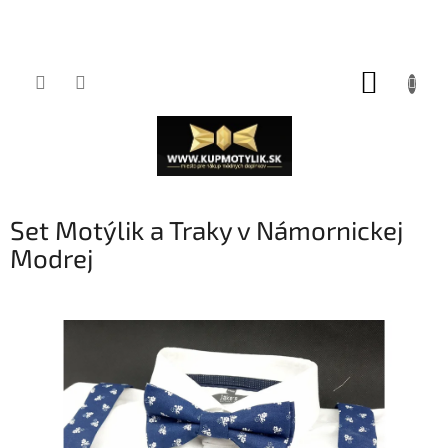
Prejsť
NÁKUP
na
obsah
KOŠÍK
Set Motýlik a Traky v Námornickej
Modrej