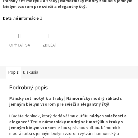
Pánsky set motýlik a traky | Námornícky modrý základ s jemným
bielym vzorom pre svieži a elegantný štýl
Detailné informácie
OPÝTAŤ SA
ZDIEĽAŤ
Popis
Diskusia
Podrobný popis
Pánsky set motýlik a traky | Námornícky modrý základ s
jemným bielym vzorom pre svieži a elegantný štýl
Hľadáte doplnok, ktorý dodá vášmu outfitu
nádych sviežosti a
elegance
? Tento
námornícky modrý set motýlik a traky s
jemným bielym vzorom
je tou správnou voľbou. Námornícka
modrá farba s jemným bielym vzorom vytvára harmonický a