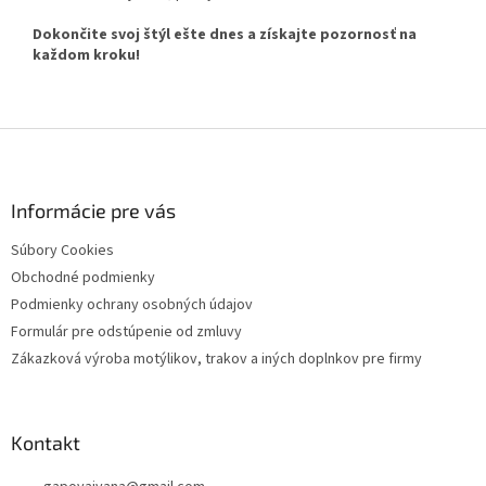
Dokončite svoj štýl ešte dnes a získajte pozornosť na
každom kroku!
Z
á
p
ä
Informácie pre vás
t
Súbory Cookies
i
Obchodné podmienky
e
Podmienky ochrany osobných údajov
Formulár pre odstúpenie od zmluvy
Zákazková výroba motýlikov, trakov a iných doplnkov pre firmy
Kontakt