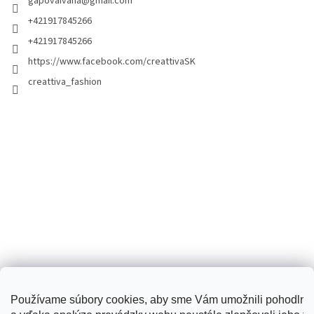
gapovaivana
@
gmail.com
+421917845266
+421917845266
https://www.facebook.com/creattivaSK
creattiva_fashion
Používame súbory cookies, aby sme Vám umožnili pohodlné