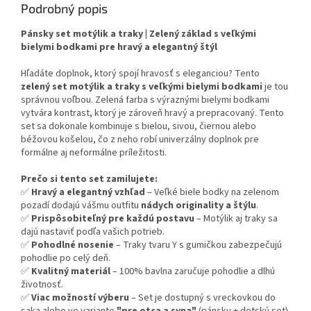
Podrobný popis
Pánsky set motýlik a traky | Zelený základ s veľkými
bielymi bodkami pre hravý a elegantný štýl
Hľadáte doplnok, ktorý spojí hravosť s eleganciou? Tento
zelený set motýlik a traky s veľkými bielymi bodkami
je tou
správnou voľbou. Zelená farba s výraznými bielymi bodkami
vytvára kontrast, ktorý je zároveň hravý a prepracovaný. Tento
set sa dokonale kombinuje s bielou, sivou, čiernou alebo
béžovou košelou, čo z neho robí univerzálny doplnok pre
formálne aj neformálne príležitosti.
Prečo si tento set zamilujete:
✅
Hravý a elegantný vzhľad
– Veľké biele bodky na zelenom
pozadí dodajú vášmu outfitu
nádych originality a štýlu
.
✅
Prispôsobiteľný pre každú postavu
– Motýlik aj traky sa
dajú nastaviť podľa vašich potrieb.
✅
Pohodlné nosenie
– Traky tvaru Y s gumičkou zabezpečujú
pohodlie po celý deň.
✅
Kvalitný materiál
– 100% bavlna zaručuje pohodlie a dlhú
životnosť.
✅
Viac možností výberu
– Set je dostupný s vreckovkou do