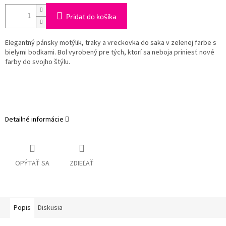
Pridať do košíka
Elegantný pánsky motýlik, traky a vreckovka do saka v zelenej farbe s
bielymi bodkami. Bol vyrobený pre tých, ktorí sa neboja priniesť nové
farby do svojho štýlu.
Detailné informácie
OPÝTAŤ SA
ZDIEĽAŤ
Popis
Diskusia