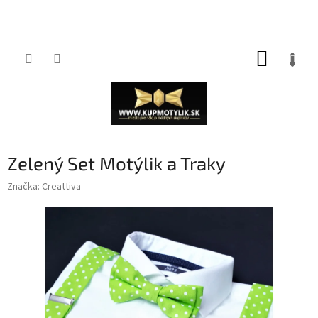
Prejsť
NÁKUP
na
obsah
KOŠÍK
Zelený Set Motýlik a Traky
Značka:
Creattiva