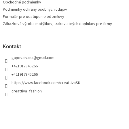
Obchodné podmienky
e
Podmienky ochrany osobných údajov
Formulár pre odstúpenie od zmluvy
Zákazková výroba motýlikov, trakov a iných doplnkov pre firmy
Kontakt
gapovaivana
@
gmail.com
+421917845266
+421917845266
https://www.facebook.com/creattivaSK
creattiva_fashion