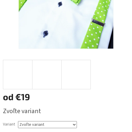
od
€19
Jednotková
Zvoľte variant
cena:
Variant