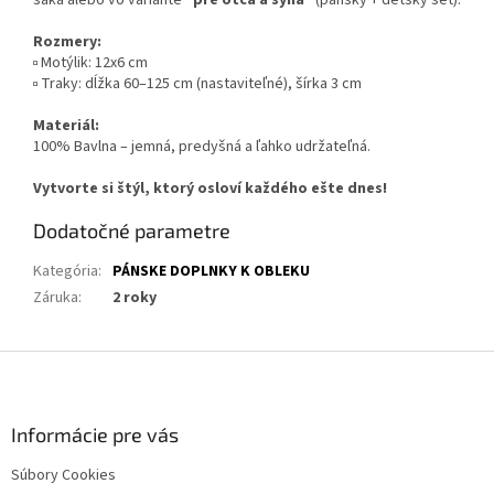
saka alebo vo variante
"pre otca a syna"
(pánsky + detský set).
Rozmery:
▫️ Motýlik: 12x6 cm
▫️ Traky: dĺžka 60–125 cm (nastaviteľné), šírka 3 cm
Materiál:
100% Bavlna – jemná, predyšná a ľahko udržateľná.
Vytvorte si štýl, ktorý osloví každého ešte dnes!
Dodatočné parametre
Kategória
:
PÁNSKE DOPLNKY K OBLEKU
Záruka
:
2 roky
Z
á
p
ä
Informácie pre vás
t
Súbory Cookies
i