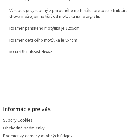
Výrobok je vyrobený z prírodného materiálu, preto sa štruktúra
dreva môže jemne líšiť od motýlika na fotografii.
Rozmer pánskeho motýlika je 12x6cm
Rozmer detského motýlika je 9x4cm
Materiál: Dubové drevo
Z
á
p
ä
Informácie pre vás
t
Súbory Cookies
i
Obchodné podmienky
e
Podmienky ochrany osobných údajov