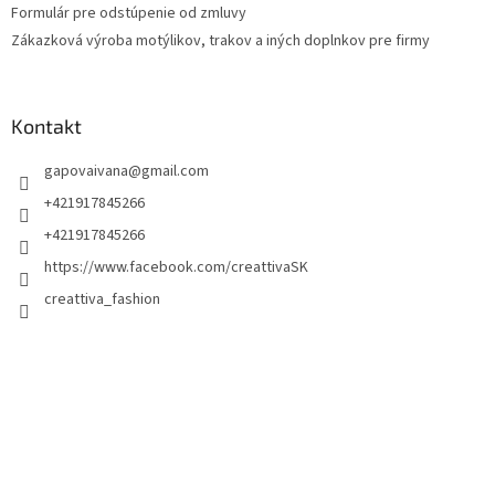
Formulár pre odstúpenie od zmluvy
Zákazková výroba motýlikov, trakov a iných doplnkov pre firmy
Kontakt
gapovaivana
@
gmail.com
+421917845266
+421917845266
https://www.facebook.com/creattivaSK
creattiva_fashion