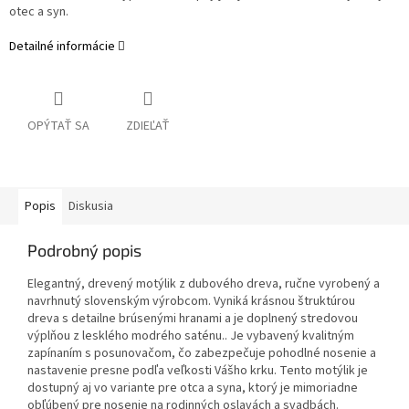
otec a syn.
Detailné informácie
OPÝTAŤ SA
ZDIEĽAŤ
Popis
Diskusia
Podrobný popis
Elegantný, drevený motýlik z dubového dreva, ručne vyrobený a
navrhnutý slovenským výrobcom. Vyniká krásnou štruktúrou
dreva s detailne brúsenými hranami a je doplnený stredovou
výplňou z lesklého modrého saténu.. Je vybavený kvalitným
zapínaním s posunovačom, čo zabezpečuje pohodlné nosenie a
nastavenie presne podľa veľkosti Vášho krku. Tento motýlik je
dostupný aj vo variante pre otca a syna, ktorý je mimoriadne
obľúbený pre nosenie na rodinných oslavách a svadbách.