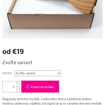
od
€19
Jednotková
Zvoľte variant
cena:
Variant
Pridať do košíka
Elegantný drevený motýlik z dubového dreva ozdobený lesklou
modrou saténovou výplňou. Dostupný je aj vo variante drevený motýlik