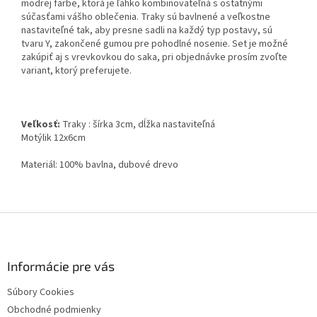
modrej farbe, ktorá je ľahko kombinovateľná s ostatnými
súčasťami vášho oblečenia. Traky sú bavlnené a veľkostne
nastaviteľné tak, aby presne sadli na každý typ postavy, sú
tvaru Y, zakončené gumou pre pohodlné nosenie. Set je možné
zakúpiť aj s vrevkovkou do saka, pri objednávke prosím zvoľte
variant, ktorý preferujete.
Veľkosť:
Traky : šírka 3cm, dĺžka nastaviteľná
Motýlik 12x6cm
Materiál: 100% bavlna, dubové drevo
Z
á
p
ä
Informácie pre vás
t
Súbory Cookies
i
Obchodné podmienky
e