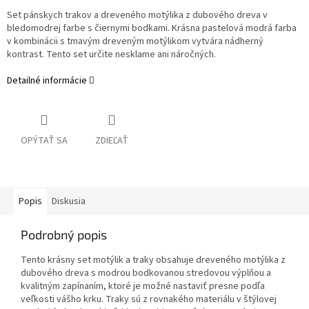
Set pánskych trakov a dreveného motýlika z dubového dreva v
bledomodrej farbe s čiernymi bodkami. Krásna pastelová modrá farba
v kombinácii s tmavým dreveným motýlikom vytvára nádherný
kontrast. Tento set určite nesklame ani náročných.
Detailné informácie
OPÝTAŤ SA
ZDIEĽAŤ
Popis
Diskusia
Podrobný popis
Tento krásny set motýlik a traky obsahuje dreveného motýlika z
dubového dreva s modrou bodkovanou stredovou výplňou a
kvalitným zapínaním, ktoré je možné nastaviť presne podľa
veľkosti vášho krku. Traky sú z rovnakého materiálu v štýlovej