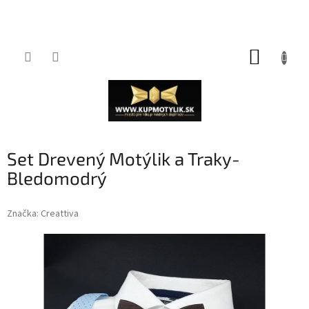
Prejsť
NÁKUP
na
obsah
KOŠÍK
Set Drevený Motýlik a Traky-
Bledomodrý
Značka:
Creattiva