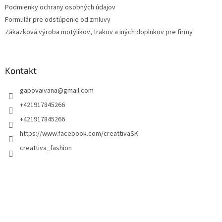
Podmienky ochrany osobných údajov
Formulár pre odstúpenie od zmluvy
Zákazková výroba motýlikov, trakov a iných doplnkov pre firmy
Kontakt
gapovaivana
@
gmail.com
+421917845266
+421917845266
https://www.facebook.com/creattivaSK
creattiva_fashion