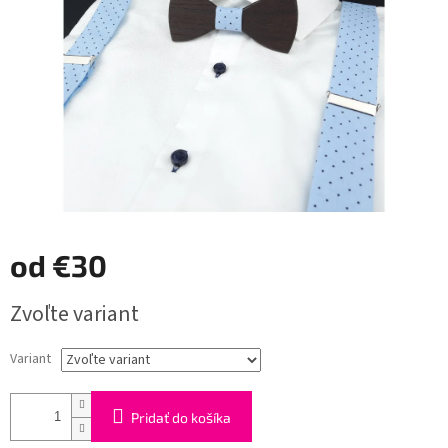
od
€30
Jednotková
Zvoľte variant
cena:
Variant
Pridať do košíka