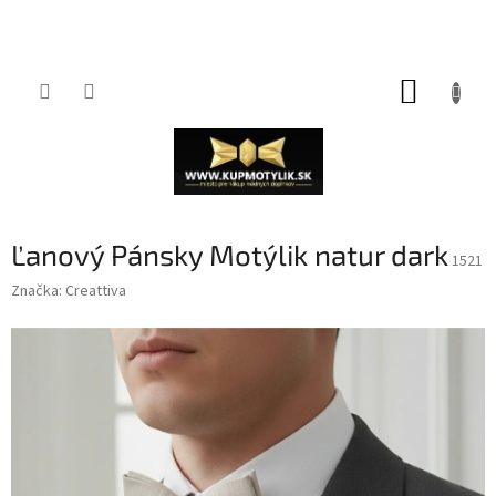
Prejsť
NÁKUP
na
obsah
KOŠÍK
Ľanový Pánsky Motýlik natur dark
1521
Značka:
Creattiva