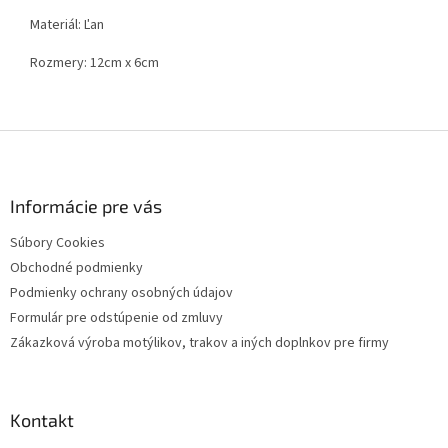
Materiál: Ľan
Rozmery: 12cm x 6cm
Z
á
p
ä
Informácie pre vás
t
Súbory Cookies
i
Obchodné podmienky
e
Podmienky ochrany osobných údajov
Formulár pre odstúpenie od zmluvy
Zákazková výroba motýlikov, trakov a iných doplnkov pre firmy
Kontakt