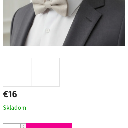
€16
Jednotková
Skladom
cena: