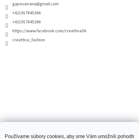
gapovaivana
@
gmail.com
+421917845266
+421917845266
https://www.facebook.com/creattivaSK
creattiva_fashion
Používame súbory cookies, aby sme Vám umožnili pohodlné