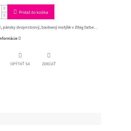
Pridať do košíka
, pánsky dvojvrstvový, bavlnený motýlik v žltejj farbe.. .
informácie
OPÝTAŤ SA
ZDIEĽAŤ