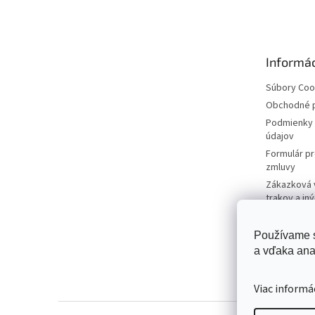
á
p
ä
t
Informác
i
e
Súbory Coo
Obchodné 
Podmienky 
údajov
Formulár p
zmluvy
Zákazková 
trakov a in
firmy
Používame s
a vďaka ana
Viac informá