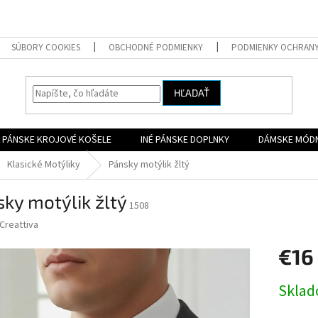
SÚBORY COOKIES
OBCHODNÉ PODMIENKY
PODMIENKY OCHRAN
HĽADAŤ
PÁNSKE KROJOVÉ KOŠELE
INÉ PÁNSKE DOPLNKY
DÁMSKE MÓD
Klasické Motýliky
Pánsky motýlik žltý
ky motýlik žltý
1508
Creattiva
€16
Jednotk
Skla
cena: