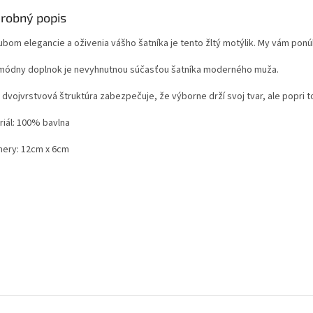
robný popis
ľubom elegancie a oživenia vášho šatníka je tento žltý motýlik. My vám po
 módny doplnok je nevyhnutnou súčasťou šatníka moderného muža.
 dvojvrstvová štruktúra zabezpečuje, že výborne drží svoj tvar, ale popri t
riál: 100% bavlna
ery: 12cm x 6cm