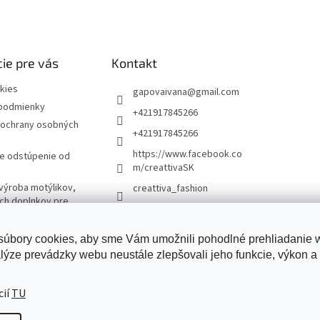
ie pre vás
Kontakt
kies
gapovaivana
@
gmail.com
podmienky
+421917845266
ochrany osobných
+421917845266
https://www.facebook.co
re odstúpenie od
m/creattivaSK
výroba motýlikov,
creattiva_fashion
ých doplnkov pre
úbory cookies, aby sme Vám umožnili pohodlné prehliadanie
lýze prevádzky webu neustále zlepšovali jeho funkcie, výkon a 
Creattiva
cií
TU