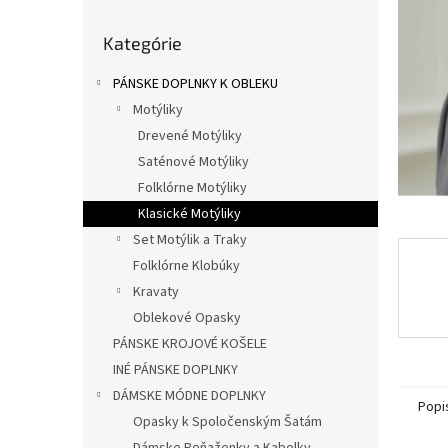
l
Preskočiť
Kategórie
kategórie
PÁNSKE DOPLNKY K OBLEKU
Motýliky
Drevené Motýliky
Saténové Motýliky
Folklórne Motýliky
Klasické Motýliky
Set Motýlik a Traky
Folklórne Klobúky
Kravaty
Oblekové Opasky
PÁNSKE KROJOVÉ KOŠELE
INÉ PÁNSKE DOPLNKY
DÁMSKE MÓDNE DOPLNKY
Popi
Opasky k Spoločenským Šatám