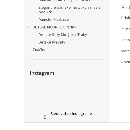
Dámske Peňaženky a Kabelky
Pod
Elegantné dámske motýliky a mašle
pod krk
Prís
Dámske Náušnice
DETSKÉ MÓDNE DOPLNKY
Žltý
Detské Sety Motýlik a Traky
Jeho
Detské Kravaty
Značky
Mate
Rozm
Instagram
Sledovať na Instagrame
Z