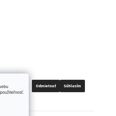
Odmietnuť
Súhlasím
 webu
použiteľnosť.