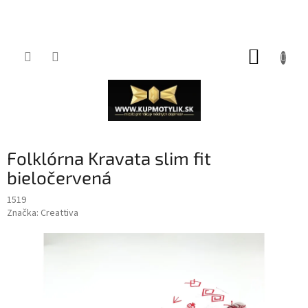
Prejsť
NÁKUP
na
obsah
KOŠÍK
Folklórna Kravata slim fit
bieločervená
1519
Značka:
Creattiva