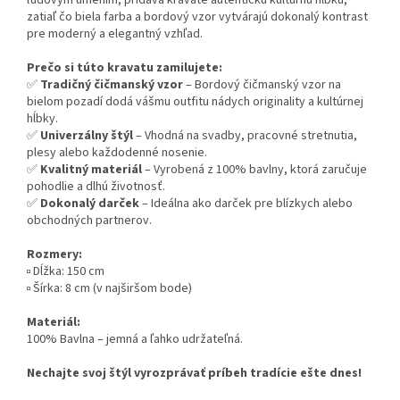
ľudovým umením, pridáva kravate autentickú kultúrnu hĺbku,
zatiaľ čo biela farba a bordový vzor vytvárajú dokonalý kontrast
pre moderný a elegantný vzhľad.
Prečo si túto kravatu zamilujete:
✅
Tradičný čičmanský vzor
– Bordový čičmanský vzor na
bielom pozadí dodá vášmu outfitu nádych originality a kultúrnej
hĺbky.
✅
Univerzálny štýl
– Vhodná na svadby, pracovné stretnutia,
plesy alebo každodenné nosenie.
✅
Kvalitný materiál
– Vyrobená z 100% bavlny, ktorá zaručuje
pohodlie a dlhú životnosť.
✅
Dokonalý darček
– Ideálna ako darček pre blízkych alebo
obchodných partnerov.
Rozmery:
▫️ Dĺžka: 150 cm
▫️ Šírka: 8 cm (v najširšom bode)
Materiál:
100% Bavlna – jemná a ľahko udržateľná.
Nechajte svoj štýl vyrozprávať príbeh tradície ešte dnes!