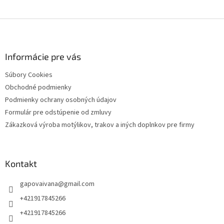
Z
á
p
ä
Informácie pre vás
t
Súbory Cookies
i
Obchodné podmienky
e
Podmienky ochrany osobných údajov
Formulár pre odstúpenie od zmluvy
Zákazková výroba motýlikov, trakov a iných doplnkov pre firmy
Kontakt
gapovaivana
@
gmail.com
+421917845266
+421917845266