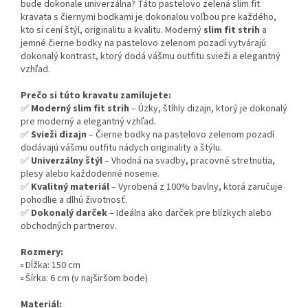
bude dokonale univerzálna? Táto pastelovo zelená slim fit
kravata s čiernymi bodkami je dokonalou voľbou pre každého,
kto si cení štýl, originalitu a kvalitu. Moderný
slim fit strih
a
jemné čierne bodky na pastelovo zelenom pozadí vytvárajú
dokonalý kontrast, ktorý dodá vášmu outfitu svieži a elegantný
vzhľad.
Prečo si túto kravatu zamilujete:
✅
Moderný slim fit strih
– Úzky, štíhly dizajn, ktorý je dokonalý
pre moderný a elegantný vzhľad.
✅
Svieži dizajn
– Čierne bodky na pastelovo zelenom pozadí
dodávajú vášmu outfitu nádych originality a štýlu.
✅
Univerzálny štýl
– Vhodná na svadby, pracovné stretnutia,
plesy alebo každodenné nosenie.
✅
Kvalitný materiál
– Vyrobená z 100% bavlny, ktorá zaručuje
pohodlie a dlhú životnosť.
✅
Dokonalý darček
– Ideálna ako darček pre blízkych alebo
obchodných partnerov.
Rozmery:
▫️ Dĺžka: 150 cm
▫️ Šírka: 6 cm (v najširšom bode)
Materiál: