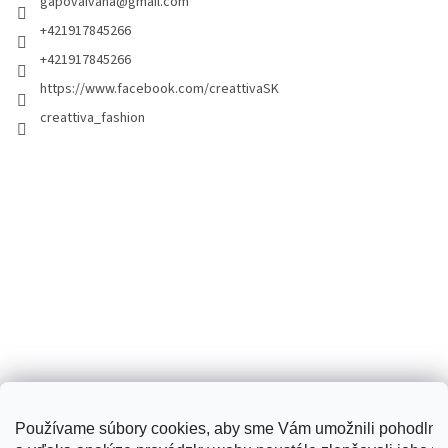
gapovaivana
@
gmail.com
+421917845266
+421917845266
https://www.facebook.com/creattivaSK
creattiva_fashion
Používame súbory cookies, aby sme Vám umožnili pohodlné