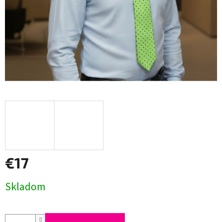
€17
Jednotková
Skladom
cena: