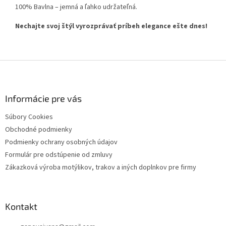
100% Bavlna – jemná a ľahko udržateľná.
Nechajte svoj štýl vyrozprávať príbeh elegance ešte dnes!
Z
á
p
ä
Informácie pre vás
t
Súbory Cookies
i
Obchodné podmienky
e
Podmienky ochrany osobných údajov
Formulár pre odstúpenie od zmluvy
Zákazková výroba motýlikov, trakov a iných doplnkov pre firmy
Kontakt