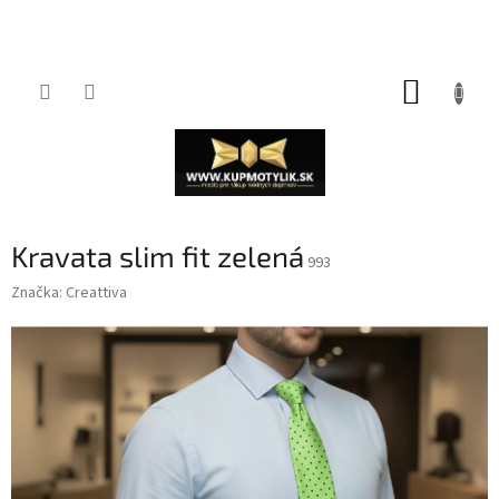
Prejsť
NÁKUP
na
obsah
KOŠÍK
Kravata slim fit zelená
993
Značka:
Creattiva