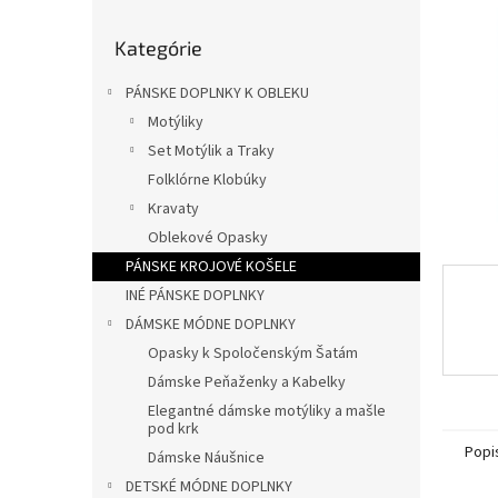
l
Preskočiť
Kategórie
kategórie
PÁNSKE DOPLNKY K OBLEKU
Motýliky
Set Motýlik a Traky
Folklórne Klobúky
Kravaty
Oblekové Opasky
PÁNSKE KROJOVÉ KOŠELE
INÉ PÁNSKE DOPLNKY
DÁMSKE MÓDNE DOPLNKY
Opasky k Spoločenským Šatám
Dámske Peňaženky a Kabelky
Elegantné dámske motýliky a mašle
pod krk
Popi
Dámske Náušnice
DETSKÉ MÓDNE DOPLNKY