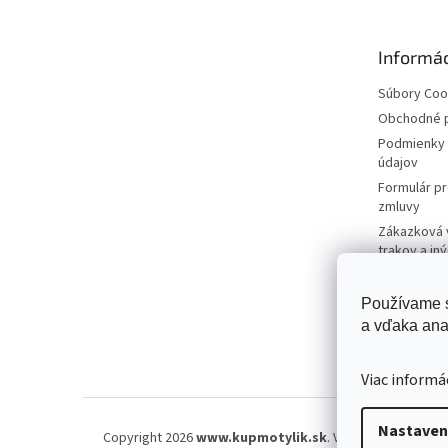
ä
t
Informác
i
e
Súbory Coo
Obchodné 
Podmienky 
údajov
Formulár p
zmluvy
Zákazková 
trakov a in
firmy
Používame s
a vďaka ana
Viac informá
Nastaven
Copyright 2026
www.kupmotylik.sk
. Všetky práva vyhr