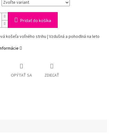
Pridať do košíka
ová košeľa voľného strihu | Vzdušná a pohodlná na leto
informácie
OPÝTAŤ SA
ZDIEĽAŤ