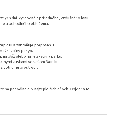
tných dní. Vyrobená z prírodného, vzdušného ľanu,
ného a pohodlného oblečenia.
teplotu a zabraňuje prepoteniu.
umožní voľný pohyb.
na pláž alebo na relaxáciu v parku.
statnými kúskami vo vašom šatníku.
i životnému prostrediu.
te sa pohodlne aj v najteplejších dňoch. Objednajte