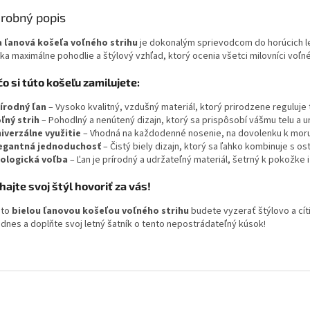
robný popis
a ľanová košeľa voľného strihu
je dokonalým sprievodcom do horúcich le
ka maximálne pohodlie a štýlový vzhľad, ktorý ocenia všetci milovníci voľ
o si túto košeľu zamilujete:
írodný ľan
– Vysoko kvalitný, vzdušný materiál, ktorý prirodzene reguluje 
ľný strih
– Pohodlný a nenútený dizajn, ktorý sa prispôsobí vášmu telu a 
iverzálne využitie
– Vhodná na každodenné nosenie, na dovolenku k moru, 
egantná jednoduchosť
– Čistý biely dizajn, ktorý sa ľahko kombinuje s o
ologická voľba
– Ľan je prírodný a udržateľný materiál, šetrný k pokožke 
ajte svoj štýl hovoriť za vás!
uto
bielou ľanovou košeľou voľného strihu
budete vyzerať štýlovo a cíti
 dnes a doplňte svoj letný šatník o tento nepostrádateľný kúsok!