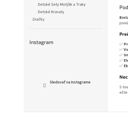
Detské Sety Motýlik a Traky
Pod
Detské Kravaty
Biel
Značky
ponú
Preč
Instagram
✅
Pr
✅
Vo
✅
Un
✅
El
✅
Ek
Nech
Sledovať na Instagrame
S to
ešte
Z
á
p