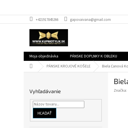
Prejsť
+421917845266
gapovaivana@gmail.com
na
obsah
Moja objednávka
PÁNSKE DOPLNKY K OBLEKU
Domov
PÁNSKE KROJOVÉ KOŠELE
Biela Ľanová K
B
Biel
o
č
Značka:
Vyhľadávanie
n
ý
p
a
HĽADAŤ
n
e