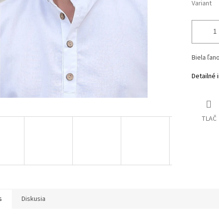
Variant
Biela ľan
Detailné 
TLAČ
s
Diskusia