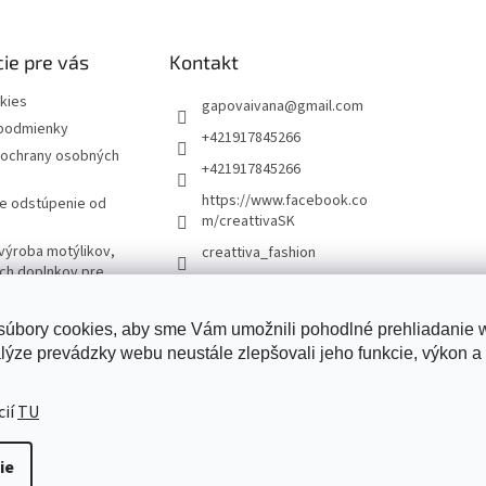
ie pre vás
Kontakt
kies
gapovaivana
@
gmail.com
podmienky
+421917845266
ochrany osobných
+421917845266
https://www.facebook.co
re odstúpenie od
m/creattivaSK
výroba motýlikov,
creattiva_fashion
ých doplnkov pre
úbory cookies, aby sme Vám umožnili pohodlné prehliadanie
lýze prevádzky webu neustále zlepšovali jeho funkcie, výkon a 
Creattiva
cií
TU
ie
adené.