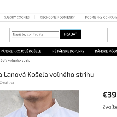
SÚBORY COOKIES
OBCHODNÉ PODMIENKY
PODMIENKY OCHRAN
HĽADAŤ
PÁNSKE KROJOVÉ KOŠELE
INÉ PÁNSKE DOPLNKY
DÁMSKE MÓD
ošeľa voľného strihu
a Ľanová Košeľa voľného strihu
Creattiva
€39
Jednotk
Zvoľte
cena: