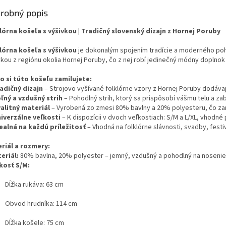
robný popis
lórna košeľa s výšivkou | Tradičný slovenský dizajn z Hornej Poruby
lórna košeľa s výšivkou
je dokonalým spojením tradície a moderného poho
vkou z regiónu okolia Hornej Poruby, čo z nej robí jedinečný módny doplno
o si túto košeľu zamilujete:
adičný dizajn
– Strojovo vyšívané folklórne vzory z Hornej Poruby dodávaj
ľný a vzdušný strih
– Pohodlný strih, ktorý sa prispôsobí vášmu telu a z
alitný materiál
– Vyrobená zo zmesi 80% bavlny a 20% polyesteru, čo zaru
iverzálne veľkosti
– K dispozícii v dvoch veľkostiach: S/M a L/XL, vhodné
ealná na každú príležitosť
– Vhodná na folklórne slávnosti, svadby, fest
riál a rozmery:
eriál:
80% bavlna, 20% polyester – jemný, vzdušný a pohodlný na nosenie
kosť S/M:
Dĺžka rukáva: 63 cm
Obvod hrudníka: 114 cm
Dĺžka košele: 75 cm