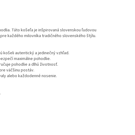
dlia. Táto košeľa je inšpirovaná slovenskou ľudovou
k pre každého milovníka tradičného slovenského štýlu.
ú košeli autentický a jedinečný vzhľad.
abezpečí maximálne pohodlie.
čuje pohodlie a dlhú životnosť.
 pre väčšinu postáv.
ivaly alebo každodenné nosenie.
.