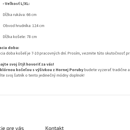
▫️
Veľkosť L/XL:
Dĺžka rukáva: 66 cm
Obvod hrudníka: 124 cm
Dĺžka košele: 78 cm
cia doba:
cia doba košelí je 7-10 pracovných dní. Prosím, vezmite túto skutočnosť p
ajte svoj štýl hovoriť za vás!
lklórnou košeľou s výšivkou z Hornej Poruby
budete vyzerať tradične a 
ňte svoj šatník o tento jedinečný módny doplnok!
ie pre vás
Kontakt