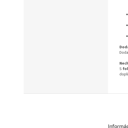
Doda
Doda
Nech
S
fo
dopl
Z
á
p
ä
t
Informác
i