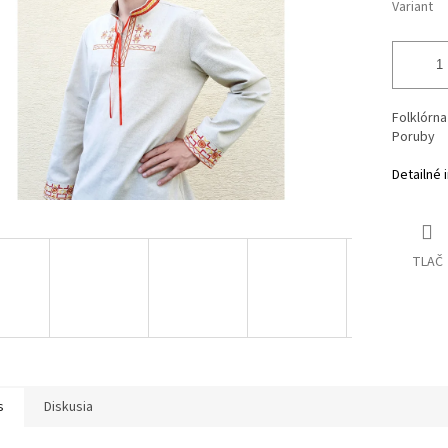
Variant
Folklórna
Poruby
Detailné 
TLAČ
s
Diskusia