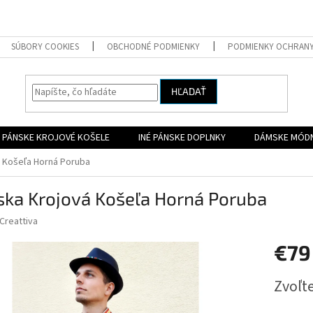
SÚBORY COOKIES
OBCHODNÉ PODMIENKY
PODMIENKY OCHRAN
HĽADAŤ
PÁNSKE KROJOVÉ KOŠELE
INÉ PÁNSKE DOPLNKY
DÁMSKE MÓD
 Košeľa Horná Poruba
ska Krojová Košeľa Horná Poruba
Creattiva
€79
Jednotk
Zvoľte
cena: