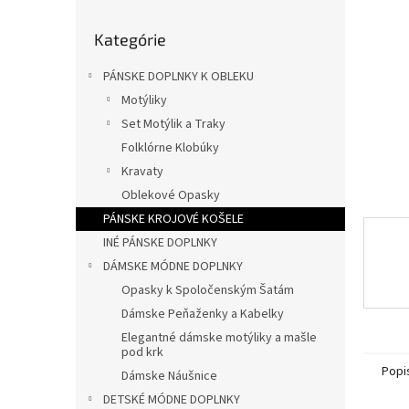
l
Preskočiť
Kategórie
kategórie
PÁNSKE DOPLNKY K OBLEKU
Motýliky
Set Motýlik a Traky
Folklórne Klobúky
Kravaty
Oblekové Opasky
PÁNSKE KROJOVÉ KOŠELE
INÉ PÁNSKE DOPLNKY
DÁMSKE MÓDNE DOPLNKY
Opasky k Spoločenským Šatám
Dámske Peňaženky a Kabelky
Elegantné dámske motýliky a mašle
pod krk
Popi
Dámske Náušnice
DETSKÉ MÓDNE DOPLNKY