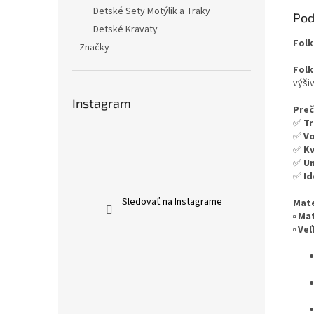
Detské Sety Motýlik a Traky
Pod
Detské Kravaty
Folk
Značky
Folk
výši
Instagram
Preč
✅
Tr
✅
Vo
✅
Kv
✅
Un
✅
Id
Sledovať na Instagrame
Mate
▫️
Mat
▫️
Veľ