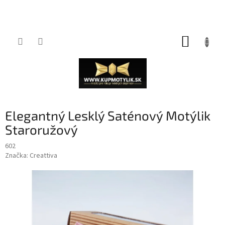
Prejsť
NÁKUP
na
obsah
KOŠÍK
Elegantný Lesklý Saténový Motýlik
Staroružový
602
Značka:
Creattiva