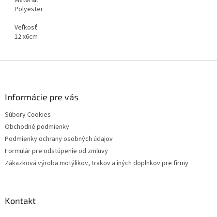
Materiál
Polyester
Veľkosť
12 x6cm
Z
á
p
ä
Informácie pre vás
t
Súbory Cookies
i
Obchodné podmienky
e
Podmienky ochrany osobných údajov
Formulár pre odstúpenie od zmluvy
Zákazková výroba motýlikov, trakov a iných doplnkov pre firmy
Kontakt