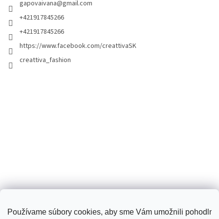
gapovaivana
@
gmail.com
+421917845266
+421917845266
https://www.facebook.com/creattivaSK
creattiva_fashion
Používame súbory cookies, aby sme Vám umožnili pohodlné