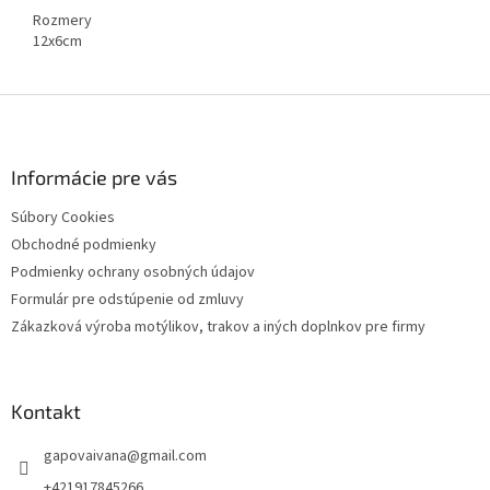
Rozmery
12x6cm
Z
á
p
ä
Informácie pre vás
t
Súbory Cookies
i
Obchodné podmienky
e
Podmienky ochrany osobných údajov
Formulár pre odstúpenie od zmluvy
Zákazková výroba motýlikov, trakov a iných doplnkov pre firmy
Kontakt
gapovaivana
@
gmail.com
+421917845266