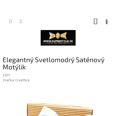
Prejsť
NÁKUP
na
obsah
KOŠÍK
Elegantný Svetlomodrý Saténový
Motýlik
1507
Značka:
Creattiva