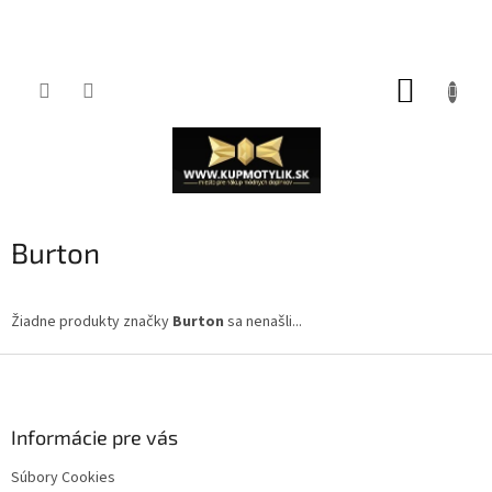
Prejsť
NÁKUP
na
obsah
KOŠÍK
Burton
Žiadne produkty značky
Burton
sa nenašli...
Z
á
p
ä
Informácie pre vás
t
Súbory Cookies
i