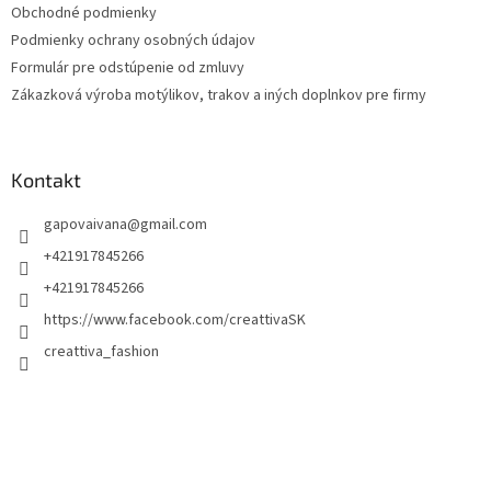
Obchodné podmienky
e
Podmienky ochrany osobných údajov
Formulár pre odstúpenie od zmluvy
Zákazková výroba motýlikov, trakov a iných doplnkov pre firmy
Kontakt
gapovaivana
@
gmail.com
+421917845266
+421917845266
https://www.facebook.com/creattivaSK
creattiva_fashion