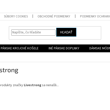
SÚBORY COOKIES
OBCHODNÉ PODMIENKY
PODMIENKY OCHRAN
HĽADAŤ
PÁNSKE KROJOVÉ KOŠELE
INÉ PÁNSKE DOPLNKY
DÁMSKE MÓD
strong
produkty značky
Livestrong
sa nenašli...