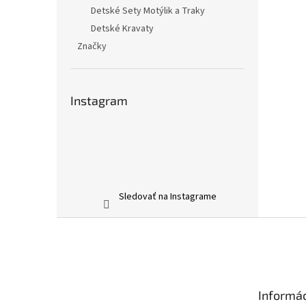
Detské Sety Motýlik a Traky
Detské Kravaty
Značky
Instagram
Sledovať na Instagrame
Z
á
p
ä
t
Informác
i