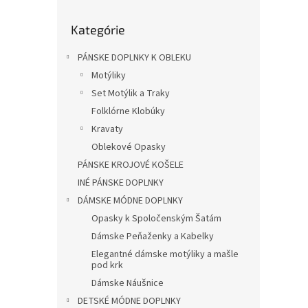
l
Preskočiť
Kategórie
kategórie
PÁNSKE DOPLNKY K OBLEKU
Motýliky
Set Motýlik a Traky
Folklórne Klobúky
Kravaty
Oblekové Opasky
PÁNSKE KROJOVÉ KOŠELE
INÉ PÁNSKE DOPLNKY
DÁMSKE MÓDNE DOPLNKY
Opasky k Spoločenským Šatám
Dámske Peňaženky a Kabelky
Elegantné dámske motýliky a mašle
pod krk
Dámske Náušnice
DETSKÉ MÓDNE DOPLNKY