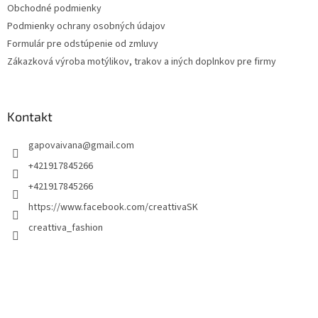
Obchodné podmienky
e
Podmienky ochrany osobných údajov
Formulár pre odstúpenie od zmluvy
Zákazková výroba motýlikov, trakov a iných doplnkov pre firmy
Kontakt
gapovaivana
@
gmail.com
+421917845266
+421917845266
https://www.facebook.com/creattivaSK
creattiva_fashion