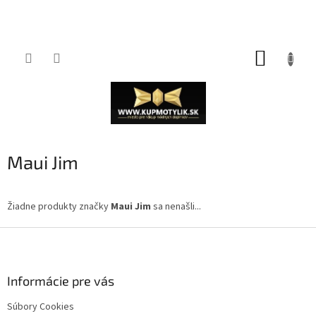
Prejsť
NÁKUP
na
obsah
KOŠÍK
Maui Jim
Žiadne produkty značky
Maui Jim
sa nenašli...
Z
á
p
ä
Informácie pre vás
t
Súbory Cookies
i