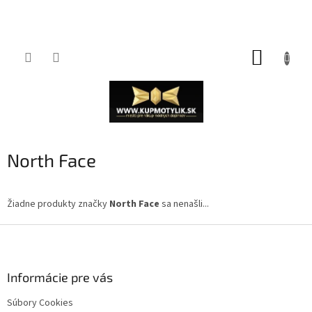
Prejsť
NÁKUP
na
obsah
KOŠÍK
North Face
Žiadne produkty značky
North Face
sa nenašli...
Z
á
p
ä
Informácie pre vás
t
Súbory Cookies
i