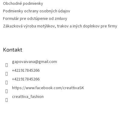
Obchodné podmienky
e
Podmienky ochrany osobných údajov
Formulár pre odstúpenie od zmluvy
Zákazková výroba motýlikov, trakov a iných doplnkov pre firmy
Kontakt
gapovaivana
@
gmail.com
+421917845266
+421917845266
https://www.facebook.com/creattivaSK
creattiva_fashion