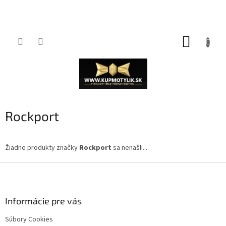
Prejsť
NÁKUP
na
obsah
KOŠÍK
Rockport
Žiadne produkty značky
Rockport
sa nenašli...
Z
á
p
ä
Informácie pre vás
t
Súbory Cookies
i