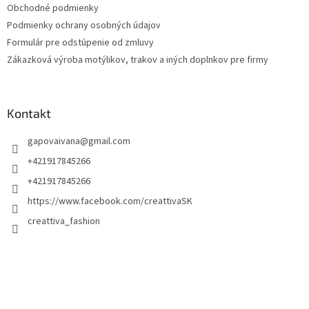
Obchodné podmienky
e
Podmienky ochrany osobných údajov
Formulár pre odstúpenie od zmluvy
Zákazková výroba motýlikov, trakov a iných doplnkov pre firmy
Kontakt
gapovaivana
@
gmail.com
+421917845266
+421917845266
https://www.facebook.com/creattivaSK
creattiva_fashion